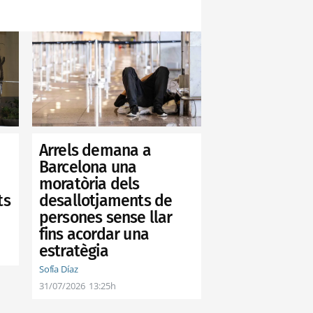
Arrels demana a
Barcelona una
moratòria dels
desallotjaments de
ts
persones sense llar
fins acordar una
estratègia
Sofía Díaz
31/07/2026
13:25h