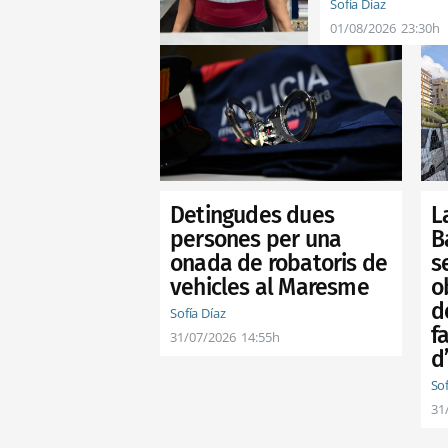
Sofía Díaz
01/08/2026
23:30h
Detingudes dues
L
persones per una
B
onada de robatoris de
s
vehicles al Maresme
o
d
Sofía Díaz
f
31/07/2026
14:55h
d
Sof
31