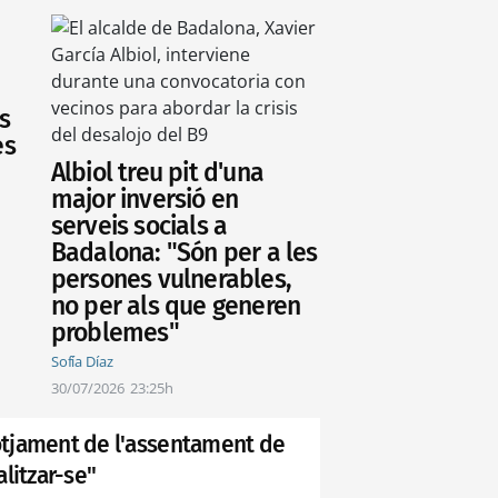
s
es
Albiol treu pit d'una
major inversió en
serveis socials a
Badalona: "Són per a les
persones vulnerables,
no per als que generen
problemes"
Sofía Díaz
30/07/2026
23:25h
lotjament de l'assentament de
litzar-se"