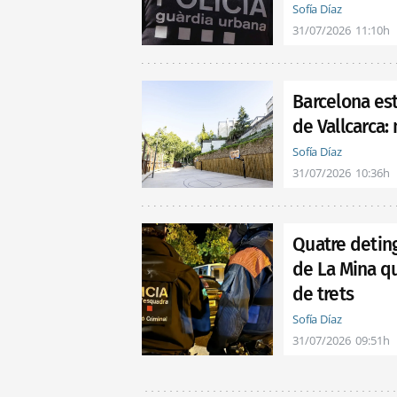
Sofía Díaz
31/07/2026
11:10h
Barcelona est
de Vallcarca
Sofía Díaz
31/07/2026
10:36h
Quatre deting
de La Mina q
de trets
Sofía Díaz
31/07/2026
09:51h