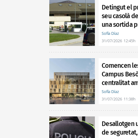
Detingut el p
seu casolà d
una sortida 
Sofía Díaz
31/07/2026
12:45h
Comencen les 
Campus Besòs
centralitat a
Sofía Díaz
31/07/2026
11:38h
Desallotgen 
de seguretat,