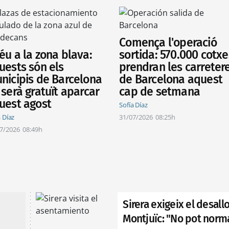
Comença l'operació
éu a la zona blava:
sortida: 570.000 cotxe
uests són els
prendran les carreter
nicipis de Barcelona
de Barcelona aquest
 serà gratuït aparcar
cap de setmana
uest agost
Sofía Díaz
a Díaz
31/07/2026
08:25h
7/2026
08:49h
Sirera exigeix el desal
Montjuïc: "No pot norma