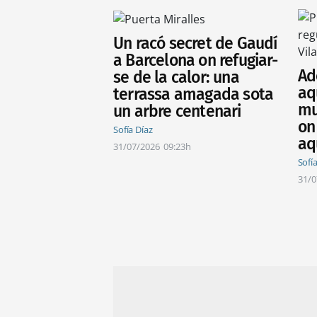
Un racó secret de Gaudí
a Barcelona on refugiar-
Ad
se de la calor: una
aq
terrassa amagada sota
mu
un arbre centenari
on
Sofía Díaz
aq
31/07/2026
09:23h
Sofí
31/0