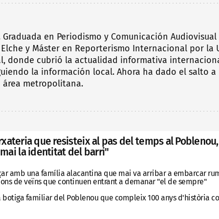
9. Graduada en Periodismo y Comunicación Audiovisual 
Elche y Máster en Reporterismo Internacional por la U
, donde cubrió la actualidad informativa internaciona
guiendo la información local. Ahora ha dado el salto a
 área metropolitana.
'orxateria que resisteix al pas del temps al Poblenou,
ai la identitat del barri"
ar amb una família alacantina que mai va arribar a embarcar rumb 
ions de veïns que continuen entrant a demanar "el de sempre"
 botiga familiar del Poblenou que compleix 100 anys d'història c