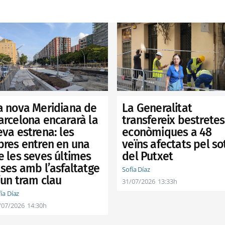
a nova Meridiana de
La Generalitat
arcelona encararà la
transfereix bestretes
eva estrena: les
econòmiques a 48
bres entren en una
veïns afectats pel so
e les seves últimes
del Putxet
ases amb l’asfaltatge
Sofía Díaz
’un tram clau
31/07/2026
13:33h
ía Díaz
/07/2026
14:30h