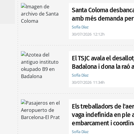
Santa Coloma desbanca
amb més demanda per 
Sofía Díaz
30/07/2026
12:12h
El TSJC avala el desallo
Badalona i dona la raó a
Sofía Díaz
30/07/2026
11:34h
Els treballadors de l'a
vaga indefinida en ple a
embarcament i coordina
Sofía Díaz