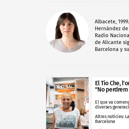
Albacete, 199
Hernández de 
Radio Nacional
de Alicante si
Barcelona y su
El Tio Che, l
"No perdrem m
El que va començ
diverses generac
Altres notícies:
La
Barcelona