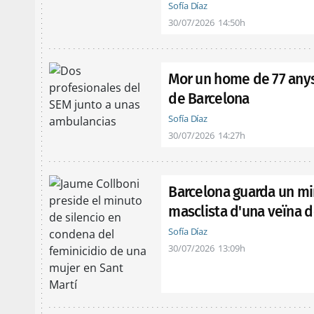
Sofía Díaz
30/07/2026
14:50h
Mor un home de 77 anys 
de Barcelona
Sofía Díaz
30/07/2026
14:27h
Barcelona guarda un min
masclista d'una veïna d
Sofía Díaz
30/07/2026
13:09h