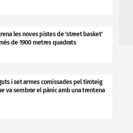
rena les noves pistes de 'street basket'
: més de 1900 metres quadrats
uts i set armes comissades pel tiroteig
ue va sembrar el pànic amb una trentena