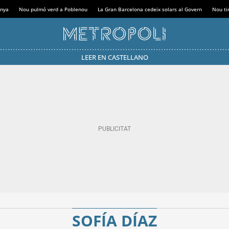
anya
Nou pulmó verd a Poblenou
La Gran Barcelona cedeix solars al Govern
Nou tir
LEER EN CASTELLANO
SOFÍA DÍAZ