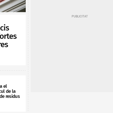
cis
fortes
res
a el
ul de la
de residus