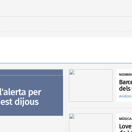
NOMEN
Barc
dels 
l'alerta per
Andoni
est dijous
MÚSICA
Love