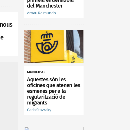
del Manchester
Arnau Raimundo
 nous
de
MUNICIPAL
Aquestes són les
oficines que atenen les
esmenes per a la
regularització de
migrants
Carla Stavraky