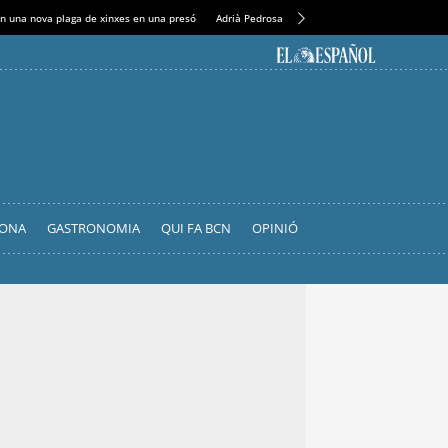
n una nova plaga de xinxes en una presó
Adrià Pedrosa construirà la nova residència al C
LONA
GASTRONOMIA
QUI FA BCN
OPINIÓ