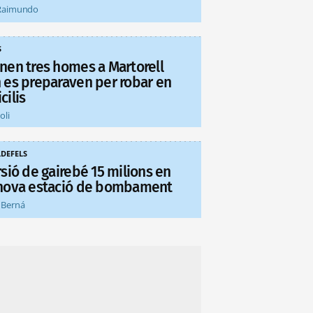
Raimundo
S
nen tres homes a Martorell
 es preparaven per robar en
cilis
oli
LDEFELS
sió de gairebé 15 milions en
nova estació de bombament
 Berná