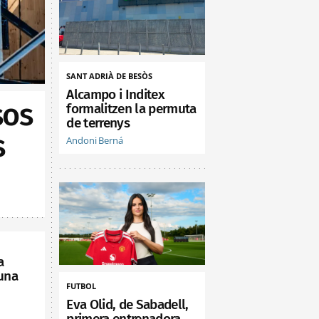
SANT ADRIÀ DE BESÒS
Alcampo i Inditex
sos
formalitzen la permuta
de terrenys
s
Andoni Berná
a
 una
FUTBOL
Eva Olid, de Sabadell,
primera entrenadora