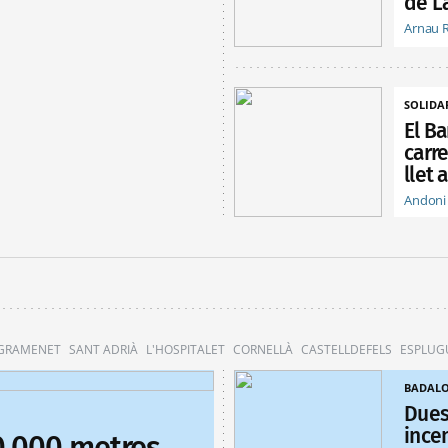
de L
Arnau 
SOLIDA
El B
carr
llet 
Andoni
 GRAMENET
SANT ADRIÀ
L'HOSPITALET
CORNELLÀ
CASTELLDEFELS
ESPLUG
BADAL
Dues
ince
0.000 metres