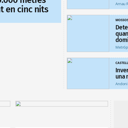
Arnau 
 en cinc nits
MOSSO
Dete
quan
domi
Metróp
CASTEL
Inver
una 
Andoni