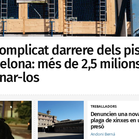
complicat darrere dels pi
elona: més de 2,5 milion
onar-los
TREBALLADORS
Denuncien una nov
plaga de xinxes en
presó
Andoni Berná