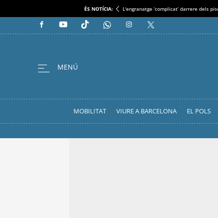
ÉS NOTÍCIA:
L'engranatge ‘complicat’ darrere dels pi
MOBILITAT
VIURE A BARCELONA
EL POLS