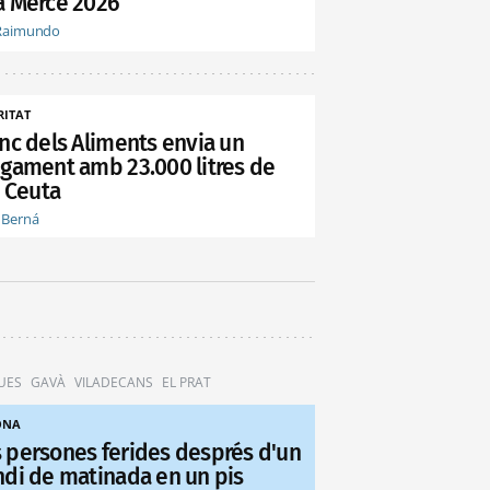
a Mercè 2026
Raimundo
RITAT
anc dels Aliments envia un
egament amb 23.000 litres de
a Ceuta
 Berná
UES
GAVÀ
VILADECANS
EL PRAT
ONA
 persones ferides després d'un
ndi de matinada en un pis