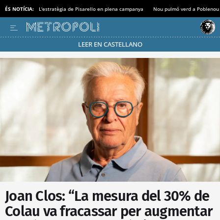
ÉS NOTÍCIA:
L'estratègia de Pisarello en plena campanya
Nou pulmó verd a Poblenou
LEER EN CASTELLANO
Passa’t al mode estalvi
Joan Clos: “La mesura del 30% de
Colau va fracassar per augmentar