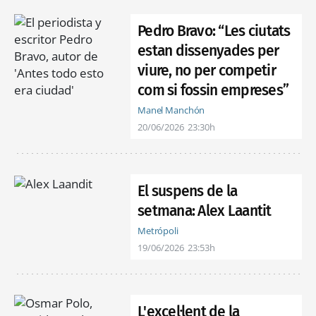
Pedro Bravo: “Les ciutats
estan dissenyades per
viure, no per competir
com si fossin empreses”
Manel Manchón
20/06/2026
23:30h
El suspens de la
setmana: Alex Laantit
Metrópoli
19/06/2026
23:53h
L'excel·lent de la