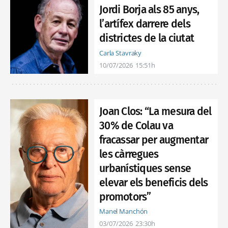
Jordi Borja als 85 anys,
l’artífex darrere dels
districtes de la ciutat
Carla Stavraky
10/07/2026
15:51h
Joan Clos: “La mesura del
30% de Colau va
fracassar per augmentar
les càrregues
urbanístiques sense
elevar els beneficis dels
promotors”
Manel Manchón
03/07/2026
23:30h