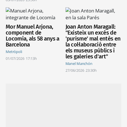
Mor Manuel Arjona,
Joan Anton Maragall:
component de
"Existeix un excés de
Locomía, als 58 anys a
'purisme' mal entès en
Barcelona
la col·laboració entre
els museus públics i
Metrópoli
les galeries d'art"
01/07/2026
17:13h
Manel Manchón
27/06/2026
23:30h