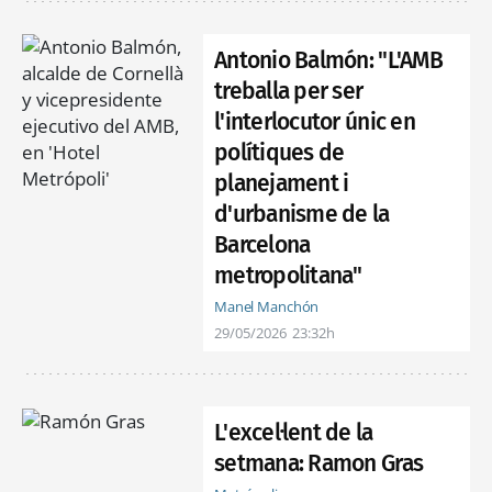
Antonio Balmón: "L'AMB
treballa per ser
l'interlocutor únic en
polítiques de
planejament i
d'urbanisme de la
Barcelona
metropolitana"
Manel Manchón
29/05/2026
23:32h
L'excel·lent de la
setmana: Ramon Gras