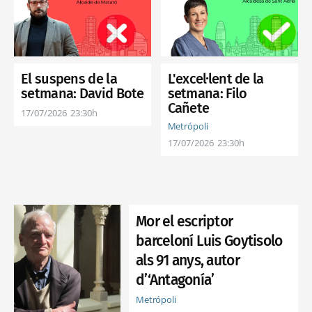
El suspens de la
L'excel·lent de la
setmana: David Bote
setmana: Filo
Cañete
17/07/2026
23:30h
Metrópoli
17/07/2026
23:30h
Mor el escriptor
barceloní Luis Goytisolo
als 91 anys, autor
d’‘Antagonía’
Metrópoli