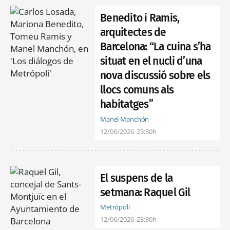
Benedito i Ramis,
arquitectes de
Barcelona: “La cuina s’ha
situat en el nucli d’una
nova discussió sobre els
llocs comuns als
habitatges”
Manel Manchón
12/06/2026
23:30h
El suspens de la
setmana: Raquel Gil
Metrópoli
12/06/2026
23:30h