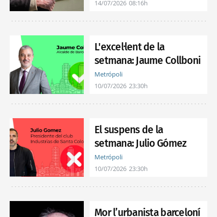
14/07/2026
08:16h
L'excel·lent de la
setmana: Jaume Collboni
Metrópoli
10/07/2026
23:30h
El suspens de la
setmana: Julio Gómez
Metrópoli
10/07/2026
23:30h
Mor l’urbanista barceloní