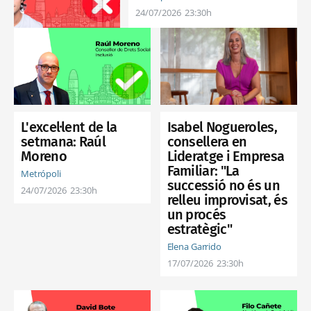
24/07/2026
23:30h
L'excel·lent de la
Isabel Nogueroles,
setmana: Raúl
consellera en
Moreno
Lideratge i Empresa
Familiar: "La
Metrópoli
successió no és un
24/07/2026
23:30h
relleu improvisat, és
un procés
estratègic"
Elena Garrido
17/07/2026
23:30h