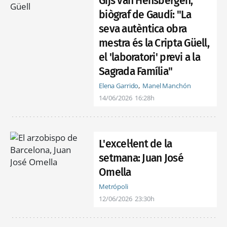
Gijs van Hensbergen,
biògraf de Gaudí: "La
seva autèntica obra
mestra és la Cripta Güell,
el 'laboratori' previ a la
Sagrada Família"
Elena Garrido
Manel Manchón
14/06/2026
16:28h
L'excel·lent de la
setmana: Juan José
Omella
Metrópoli
12/06/2026
23:30h