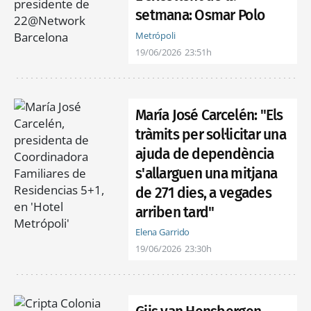
setmana: Osmar Polo
Metrópoli
19/06/2026
23:51h
María José Carcelén: "Els
tràmits per sol·licitar una
ajuda de dependència
s'allarguen una mitjana
de 271 dies, a vegades
arriben tard"
Elena Garrido
19/06/2026
23:30h