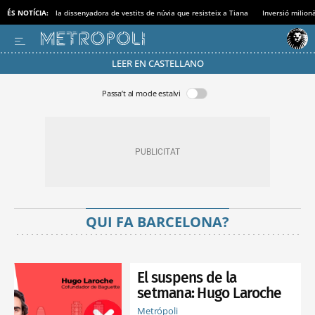
ÉS NOTÍCIA:
la dissenyadora de vestits de núvia que resisteix a Tiana
Inversió milionà
LEER EN CASTELLANO
Passa’t al mode estalvi
QUI FA BARCELONA?
El suspens de la
setmana: Hugo Laroche
Metrópoli