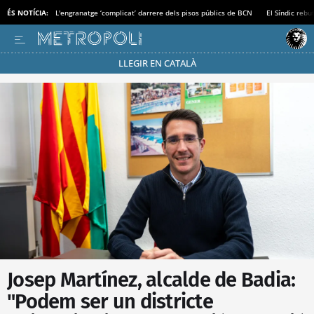
ÉS NOTÍCIA:
L'engranatge ‘complicat’ darrere dels pisos públics de BCN
El Síndic rebu
LLEGIR EN CATALÀ
Passa’t al mode estalvi
Josep Martínez, alcalde de Badia:
"Podem ser un districte