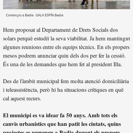
Comerços a Badia
GALA ESPÍN
Badia
Hem proposat al Departament de Drets Socials dos
solars perquè estudiï la seva viabilitat. Ja hem mantingut
algunes reunions entre els equips tècnics. En els propers
mesos podrem anunciar quin dels dos per fer la cessió.
És una de les demandes que hem fet al president Illa.
Des de l'àmbit municipal fem molta atenció domiciliària
i teleassistència, però hi ha situacions crítiques en què
cal aquest recurs.
El municipi es va idear fa 50 anys. Amb tots els
canvis urbanístics que han patit les ciutats, quins
projectes es preveuen a Badia durant els propers