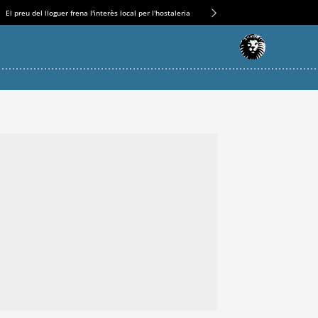
El preu del lloguer frena l'interès local per l'hostaleria
L'engranatge ‘complicat’ darrere 