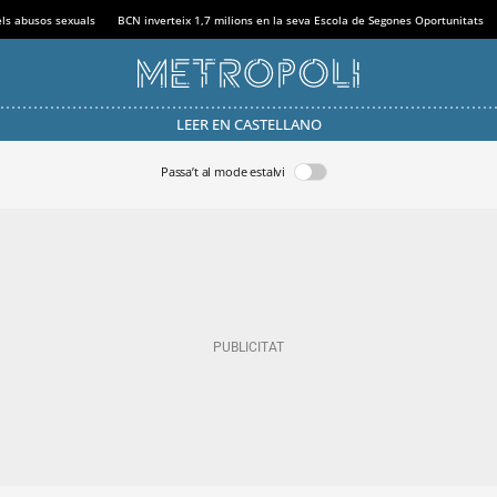
els abusos sexuals
BCN inverteix 1,7 milions en la seva Escola de Segones Oportunitats
LEER EN CASTELLANO
Passa’t al mode estalvi