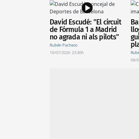
David Escudé: "El circuit
Ba
de Fórmula 1 a Madrid
ll
no agrada ni als pilots"
gu
pl
Rubén Pacheco
10/07/2026
23:30h
Rub
09/0