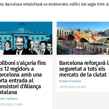
ns:
Barcelona rehabilitarà un emblemàtic edifici del segle XVIII: sí
ollboni s'alçaria fins
Barcelona reforçarà l
ls 12 regidors a
seguretat a tots els
arcelona amb una
mercats de la ciutat
orta entrada al
Rubén Pacheco
onsistori d'Aliança
18/07/2026
23:30h
atalana
bén Pacheco
/07/2026
21:00h