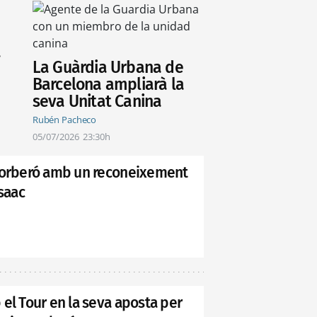
a
La Guàrdia Urbana de
Barcelona ampliarà la
seva Unitat Canina
Rubén Pacheco
05/07/2026
23:30h
 Corberó amb un reconeixement
Isaac
el Tour en la seva aposta per