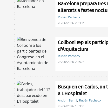
Barcelona prepara tres 
altercats a festes noct
Rubén Pacheco
28/06/2026
23:30h
Collboni rep als partic
d'Arquitectura
Rubén Pacheco
28/06/2026
20:52h
Busquen en Carlos, un 
a L'Hospitalet
Andoni Berná
Rubén Pacheco
28/06/2026
18:30h