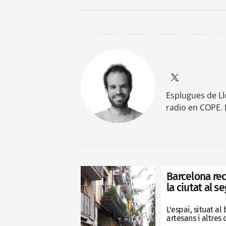
Esplugues de Ll
radio en COPE. 
Barcelona rec
la ciutat al s
L'espai, situat a
artesans i altres