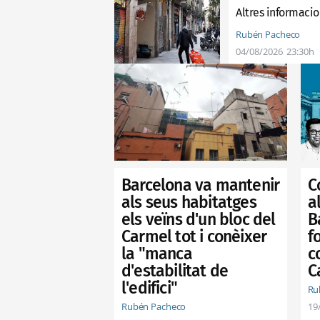
Altres informacio
Rubén Pacheco
04/08/2026
23:30h
Barcelona va mantenir
C
als seus habitatges
a
els veïns d'un bloc del
B
Carmel tot i conèixer
f
la "manca
c
d'estabilitat de
C
l'edifici"
Ru
Rubén Pacheco
19