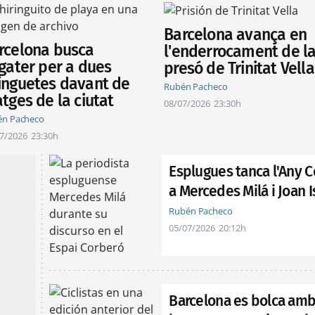
Barcelona avança en
rcelona busca
l'enderrocament de l
ogater per a dues
presó de Trinitat Vella
inguetes davant de
Rubén Pacheco
atges de la ciutat
08/07/2026
23:30h
én Pacheco
7/2026
23:30h
Esplugues tanca l'Any
a Mercedes Milá i Joan 
Rubén Pacheco
05/07/2026
20:12h
Barcelona es bolca amb 