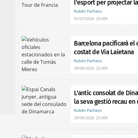
l'esport per projectar l
Rubén Pacheco
01/07/2026
23:30h
Barcelona pacificarà el c
costat de Via Laietana
Rubén Pacheco
30/06/2026
23:30h
L'antic consolat de Dina
la seva gestió recau en
Rubén Pacheco
29/06/2026
23:30h