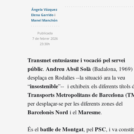
Ángela Vázquez
Elena Garrido
Manel Manchón
Publicada
7 de febrer 2026
23:30h
Transmet entusiasme i vocació pel servei
públic
Andreu Absil Solà
.
(Badalona, 1969) 
desplaça en Rodalies --la situació ara la veu
insostenible
“
”-- i exhibeix els diferents títols 
Transports Metropolitans de Barcelona (
per desplaçar-se per les diferents zones del
Barcelonès Nord
Maresme
i el
.
batlle de Montgat
PSC
És el
, pel
, i va constit