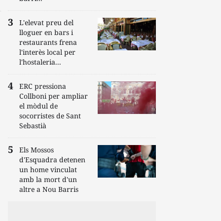
L'elevat preu del
lloguer en bars i
restaurants frena
l'interès local per
l'hostaleria...
ERC pressiona
Collboni per ampliar
el mòdul de
socorristes de Sant
Sebastià
Els Mossos
d'Esquadra detenen
un home vinculat
amb la mort d'un
altre a Nou Barris