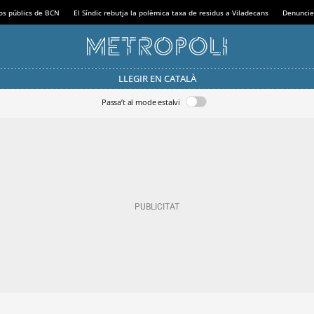
sos públics de BCN
El Síndic rebutja la polèmica taxa de residus a Viladecans
Denuncie
LLEGIR EN CATALÀ
Passa’t al mode estalvi