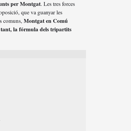
unts per Montgat
. Les tres forces
'oposició, que va guanyar les
Montgat en Comú
els comuns,
ant, la fórmula dels tripartits