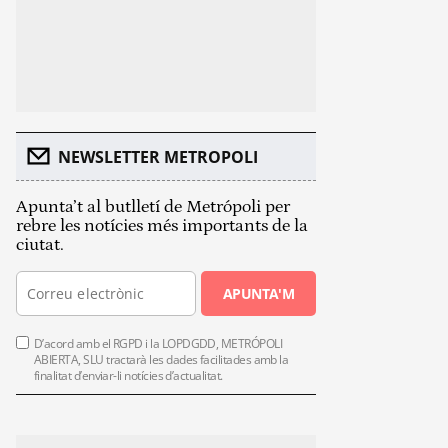
NEWSLETTER METROPOLI
Apunta’t al butlletí de Metrópoli per
rebre les notícies més importants de la
ciutat.
APUNTA'M
D’acord amb el RGPD i la LOPDGDD, METRÓPOLI
ABIERTA, SLU tractarà les dades facilitades amb la
finalitat d’enviar-li notícies d’actualitat.