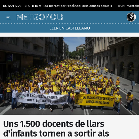
ÉS NOTÍCIA:
El CTB fa fallida marcat per l'escàndol dels abusos sexuals
BCN inverteix
LEER EN CASTELLANO
Passa’t al mode estalvi
Uns 1.500 docents de llars
d'infants tornen a sortir als