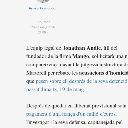
Arnau Raimundo
Publicada
20 de maig 2026
21:09h
Jonathan Andic,
L'equip legal de
fill del
Mango
fundador de la firma
, sol·licitarà una 
compareixença davant la jutgessa instructora d
acusacions d'homicid
Martorell per rebatre les
que
pesen sobre ell després de la seva detenció
passat dimarts, 19 de maig.
Després de quedar en llibertat provisional sota 
pagament d'una fiança d'un milió d'euros,
l'investigat i la seva defensa, capitanejada pel