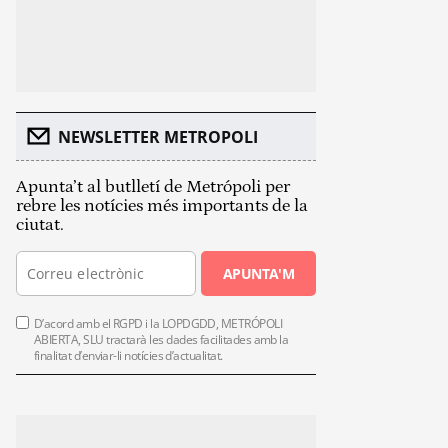
NEWSLETTER METROPOLI
Apunta’t al butlletí de Metrópoli per
rebre les notícies més importants de la
ciutat.
APUNTA'M
D’acord amb el RGPD i la LOPDGDD, METRÓPOLI
ABIERTA, SLU tractarà les dades facilitades amb la
finalitat d’enviar-li notícies d’actualitat.