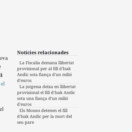
Notícies relacionades
nova
La Fiscalia demana llibertat
e
provisional per al fill d'Isak
i
Andic sota fiança d'un milió
d'euros
 el
La jutgessa deixa en llibertat
provisional el fill d'Isak Andic
sota una fiança d'un milió
d'euros
el
Els Mossos detenen el fill
d'Isak Andic per la mort del
seu pare