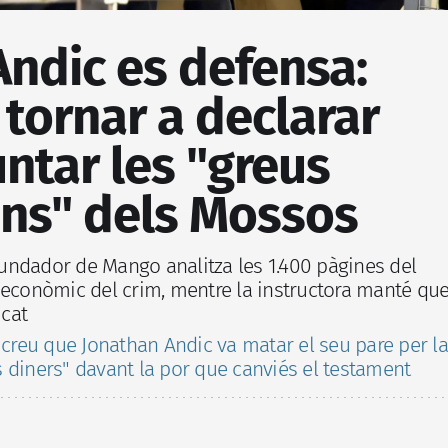
ndic es defensa:
tornar a declarar
ntar les "greus
ons" dels Mossos
 fundador de Mango analitza les 1.400 pàgines del
 econòmic del crim, mentre la instructora manté qu
icat
 creu que Jonathan Andic va matar el seu pare per la
 diners" davant la por que canviés el testament