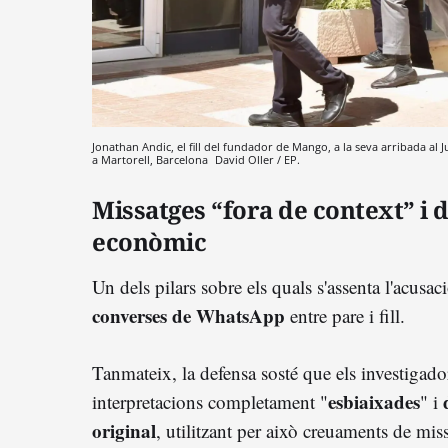
Jonathan Andic, el fill del fundador de Mango, a la seva arribada al J
a Martorell, Barcelona
David Oller / EP.
Missatges “fora de context” i
econòmic
Un dels pilars sobre els quals s'assenta l'acusació
converses de WhatsApp
entre pare i fill.
Tanmateix, la defensa sosté que els investigador
esbiaixades
interpretacions completament "
" i
original
, utilitzant per això creuaments de mis