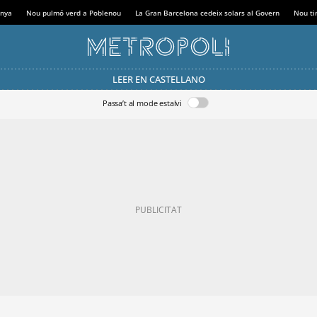
anya
Nou pulmó verd a Poblenou
La Gran Barcelona cedeix solars al Govern
Nou tir
LEER EN CASTELLANO
Passa’t al mode estalvi