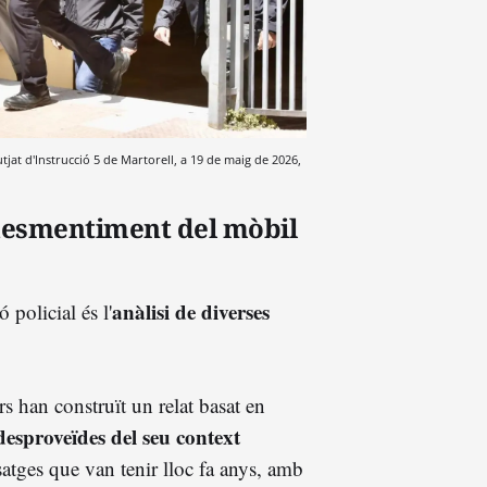
utjat d'Instrucció 5 de Martorell, a 19 de maig de 2026,
 desmentiment del mòbil
anàlisi de diverses
 policial és l'
s han construït un relat basat en
desproveïdes del seu context
satges que van tenir lloc fa anys, amb