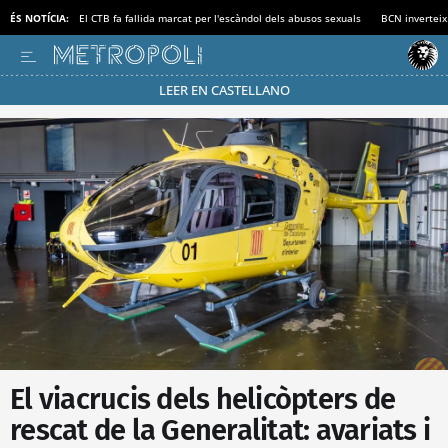
ÉS NOTÍCIA:
El CTB fa fallida marcat per l'escàndol dels abusos sexuals
BCN inverteix
LEER EN CASTELLANO
Passa’t al mode estalvi
El viacrucis dels helicòpters de
rescat de la Generalitat: avariats i