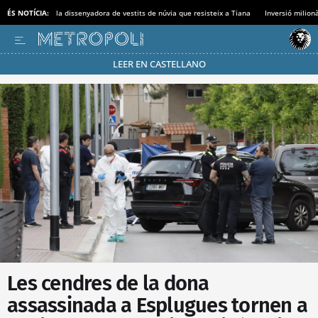
ÉS NOTÍCIA:
la dissenyadora de vestits de núvia que resisteix a Tiana
Inversió milionà
LEER EN CASTELLANO
Passa’t al mode estalvi
Les cendres de la dona
assassinada a Esplugues tornen a