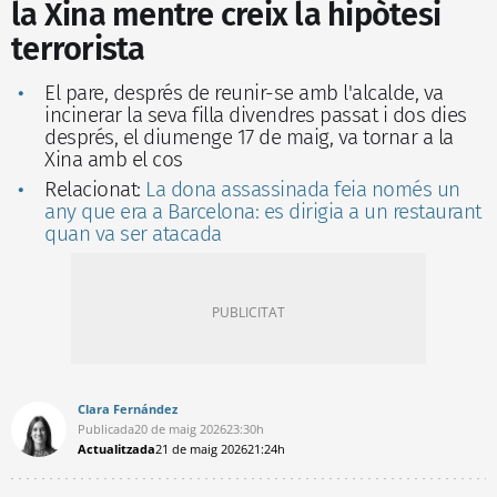
la Xina mentre creix la hipòtesi
terrorista
El pare, després de reunir-se amb l'alcalde, va
incinerar la seva filla divendres passat i dos dies
després, el diumenge 17 de maig, va tornar a la
Xina amb el cos
Relacionat:
La dona assassinada feia només un
any que era a Barcelona: es dirigia a un restaurant
quan va ser atacada
Clara Fernández
Publicada
20 de maig 2026
23:30h
Actualitzada
21 de maig 2026
21:24h