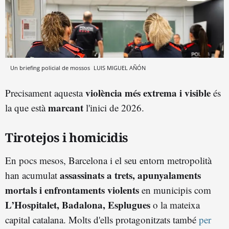
Un briefing policial de mossos
LUIS MIGUEL AÑÓN
violència més extrema i visible
Precisament aquesta
és
marcant
la que està
l'inici de 2026.
Tirotejos i homicidis
En pocs mesos, Barcelona i el seu entorn metropolità
assassinats a trets, apunyalaments
han acumulat
mortals i enfrontaments violents
en municipis com
L’Hospitalet, Badalona, Esplugues
o la mateixa
capital catalana. Molts d'ells protagonitzats també
per