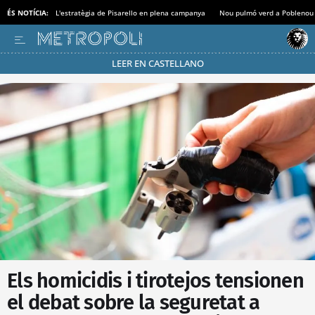
ÉS NOTÍCIA:
L'estratègia de Pisarello en plena campanya
Nou pulmó verd a Poblenou
LEER EN CASTELLANO
Passa’t al mode estalvi
Els homicidis i tirotejos tensionen
el debat sobre la seguretat a