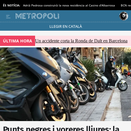
ÉS NOTÍCIA:
Adrià Pedrosa construirà la nova residència al Casino d'Albarrosa
BCN rec
LLEGIR EN CATALÀ
Passa’t al mode estalvi
ÚLTIMA HORA
Un accidente corta la Ronda de Dalt en Barcelona
Punts negres i voreres lliures: la