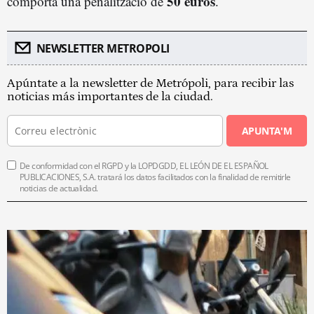
50 euros
comporta una penalització de
.
NEWSLETTER METROPOLI
Apúntate a la newsletter de Metrópoli, para recibir las
noticias más importantes de la ciudad.
APUNTA'M
De conformidad con el RGPD y la LOPDGDD, EL LEÓN DE EL ESPAÑOL
PUBLICACIONES, S.A. tratará los datos facilitados con la finalidad de remitirle
noticias de actualidad.