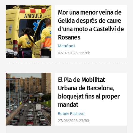
Mor una menor veïna de
Gelida després de caure
d'una moto a Castellví de
Rosanes
Metrópoli
02/07/2026
11:26h
El Pla de Mobilitat
Urbana de Barcelona,
bloquejat fins al proper
mandat
Rubén Pacheco
27/06/2026
23:30h