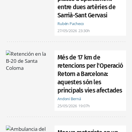
entre dues artèries de
Sarrià-Sant Gervasi
Rubén Pacheco
27/05/2026
23:30h
Més de 17 km de
retencions per l'Operació
Retorn a Barcelona:
aquestes són les
principals vies afectades
Andoni Berná
25/05/2026
19:07h