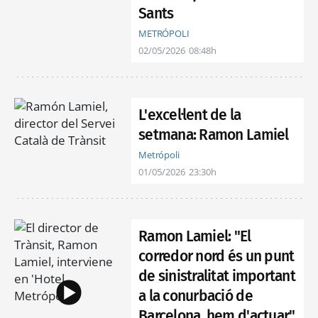
Sants
METRÓPOLI
02/05/2026
08:48h
L'excel·lent de la
setmana: Ramon Lamiel
Metrópoli
01/05/2026
23:30h
Ramon Lamiel: "El
corredor nord és un punt
de sinistralitat important
a la conurbació de
Barcelona, hem d'actuar"