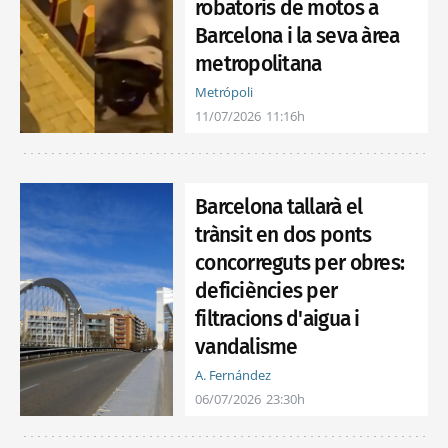
robatoris de motos a
Barcelona i la seva àrea
metropolitana
Metrópoli
11/07/2026
11:16h
Barcelona tallarà el
trànsit en dos ponts
concorreguts per obres:
deficiències per
filtracions d'aigua i
vandalisme
A. Fernández
06/07/2026
23:30h