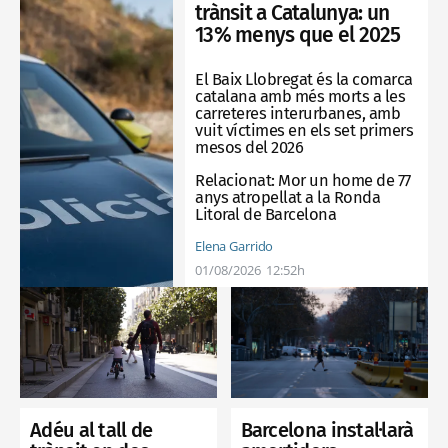
trànsit a Catalunya: un
13% menys que el 2025
El Baix Llobregat és la comarca
catalana amb més morts a les
carreteres interurbanes, amb
vuit víctimes en els set primers
mesos del 2026
Relacionat:
Mor un home de 77
anys atropellat a la Ronda
Litoral de Barcelona
Elena Garrido
01/08/2026
12:52h
Adéu al tall de
Barcelona instal·larà