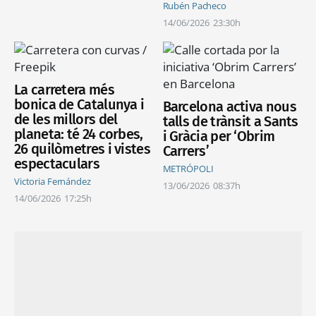
Rubén Pacheco
14/06/2026
23:30h
La carretera més
bonica de Catalunya i
Barcelona activa nous
de les millors del
talls de trànsit a Sants
planeta: té 24 corbes,
i Gràcia per ‘Obrim
26 quilòmetres i vistes
Carrers’
espectaculars
METRÓPOLI
Victoria Fernández
13/06/2026
08:37h
14/06/2026
17:25h