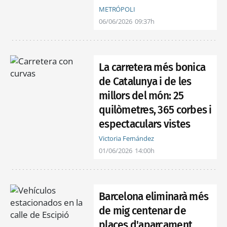
METRÓPOLI
06/06/2026
09:37h
La carretera més bonica
de Catalunya i de les
millors del món: 25
quilòmetres, 365 corbes i
espectaculars vistes
Victoria Fernández
01/06/2026
14:00h
Barcelona eliminarà més
de mig centenar de
places d'aparcament