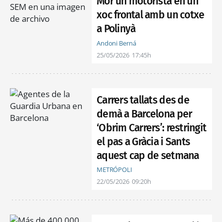
Mor un motorista en un
xoc frontal amb un cotxe
a Polinyà
Andoni Berná
25/05/2026
17:45h
Carrers tallats des de
demà a Barcelona per
‘Obrim Carrers’: restringit
el pas a Gràcia i Sants
aquest cap de setmana
METRÓPOLI
22/05/2026
09:20h