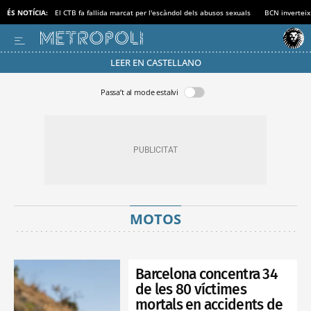
ÉS NOTÍCIA:
El CTB fa fallida marcat per l'escàndol dels abusos sexuals
BCN inverteix
LEER EN CASTELLANO
Passa’t al mode estalvi
MOTOS
Barcelona concentra 34
de les 80 víctimes
mortals en accidents de