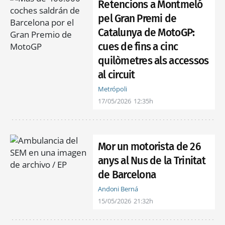
Retencions a Montmeló
pel Gran Premi de
Catalunya de MotoGP:
cues de fins a cinc
quilòmetres als accessos
al circuit
Metrópoli
17/05/2026
12:35h
Mor un motorista de 26
anys al Nus de la Trinitat
de Barcelona
Andoni Berná
15/05/2026
21:32h