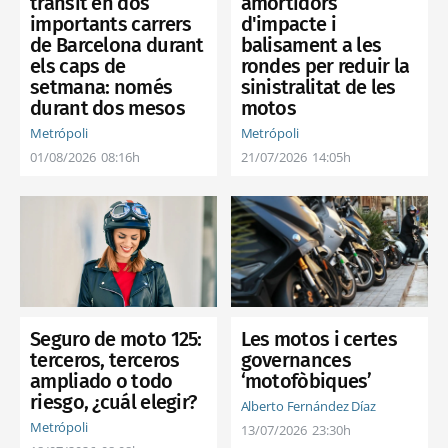
trànsit en dos
amortidors
importants carrers
d'impacte i
de Barcelona durant
balisament a les
els caps de
rondes per reduir la
setmana: només
sinistralitat de les
durant dos mesos
motos
Metrópoli
Metrópoli
01/08/2026
08:16h
21/07/2026
14:05h
Seguro de moto 125:
Les motos i certes
terceros, terceros
governances
ampliado o todo
‘motofòbiques’
riesgo, ¿cuál elegir?
Alberto Fernández Díaz
Metrópoli
13/07/2026
23:30h