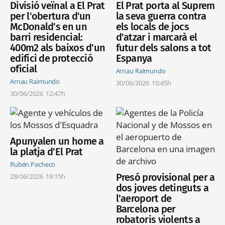
Divisió veïnal a El Prat
El Prat porta al Suprem
per l'obertura d'un
la seva guerra contra
McDonald's en un
els locals de jocs
barri residencial:
d'atzar i marcarà el
400m2 als baixos d'un
futur dels salons a tot
edifici de protecció
Espanya
oficial
Arnau Raimundo
Arnau Raimundo
30/06/2026
10:45h
30/06/2026
12:47h
Apunyalen un home a
la platja d'El Prat
Rubén Pacheco
Presó provisional per a
28/06/2026
19:15h
dos joves detinguts a
l'aeroport de
Barcelona per
robatoris violents a