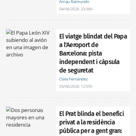
Arnau Raimundo
04/06/2026
23:36h
El viatge blindat del Papa
a l'Aeroport de
Barcelona: pista
independent i càpsula
de seguretat
Clara Fernández
03/06/2026
12:55h
El Prat blinda el benefici
privat a la residència
pública per a gent gran: