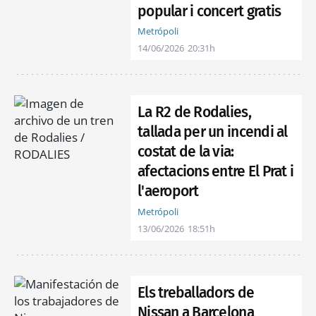
popular i concert gratis
Metrópoli
14/06/2026
20:31h
La R2 de Rodalies,
tallada per un incendi al
costat de la via:
afectacions entre El Prat i
l'aeroport
Metrópoli
13/06/2026
18:51h
Els treballadors de
Nissan a Barcelona