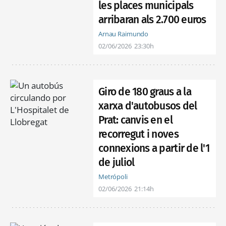
les places municipals
arribaran als 2.700 euros
Arnau Raimundo
02/06/2026
23:30h
Giro de 180 graus a la
xarxa d'autobusos del
Prat: canvis en el
recorregut i noves
connexions a partir de l'1
de juliol
Metrópoli
02/06/2026
21:14h