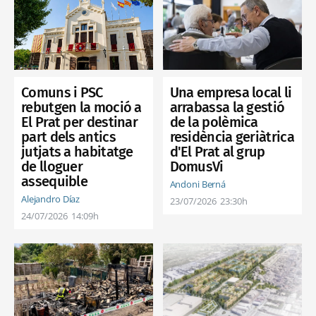
Comuns i PSC
Una empresa local li
rebutgen la moció a
arrabassa la gestió
El Prat per destinar
de la polèmica
part dels antics
residència geriàtrica
jutjats a habitatge
d'El Prat al grup
de lloguer
DomusVi
assequible
Andoni Berná
Alejandro Díaz
23/07/2026
23:30h
24/07/2026
14:09h