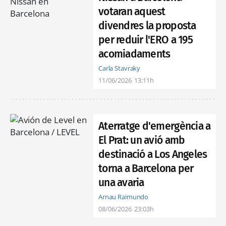
votaran aquest
divendres la proposta
per reduir l'ERO a 195
acomiadaments
Carla Stavraky
11/06/2026
13:11h
Aterratge d'emergència a
El Prat: un avió amb
destinació a Los Angeles
torna a Barcelona per
una avaria
Arnau Raimundo
08/06/2026
23:03h