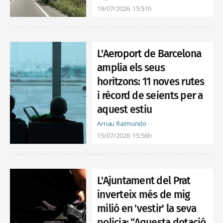
19/07/2026
15:51h
L'Aeroport de Barcelona
amplia els seus
horitzons: 11 noves rutes
i rècord de seients per a
aquest estiu
Arnau Raimundo
15/07/2026
15:56h
L'Ajuntament del Prat
inverteix més de mig
milió en 'vestir' la seva
policia: “Aquesta dotació