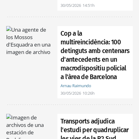
30/05/2026
14:51h
Cop a la
multireincidència: 100
detinguts amb centenars
d'antecedents en un
macrodispositiu policial
a l'àrea de Barcelona
Arnau Raimundo
30/05/2026
10:26h
Transports adjudica
l'estudi per quadruplicar
les vies de la R2 Sud