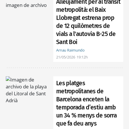
Alleujament per al trànsit
metropolità: el Baix
Llobregat estrena prop
de 12 quilòmetres de
vials a l'autovia B-25 de
Sant Boi
Arnau Raimundo
21/05/2026
19:12h
Les platges
metropolitanes de
Barcelona enceten la
temporada d’estiu amb
un 34 % menys de sorra
que fa deu anys