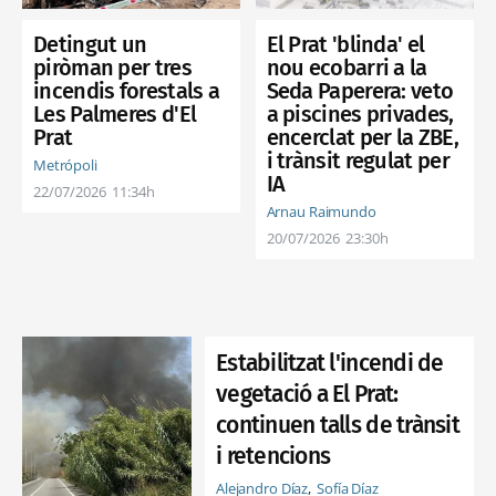
El Prat 'blinda' el
Detingut un
nou ecobarri a la
piròman per tres
Seda Paperera: veto
incendis forestals a
a piscines privades,
Les Palmeres d'El
encerclat per la ZBE,
Prat
i trànsit regulat per
Metrópoli
IA
22/07/2026
11:34h
Arnau Raimundo
20/07/2026
23:30h
Estabilitzat l'incendi de
vegetació a El Prat:
continuen talls de trànsit
i retencions
Alejandro Díaz
Sofía Díaz