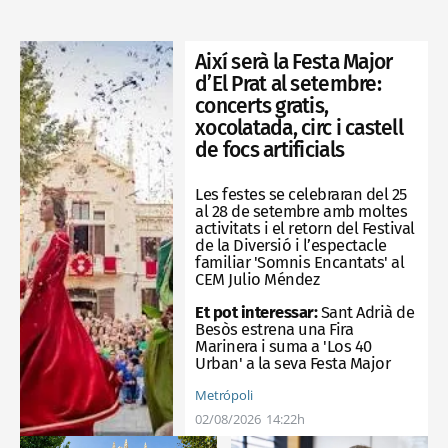
Així serà la Festa Major
d’El Prat al setembre:
concerts gratis,
xocolatada, circ i castell
de focs artificials
Les festes se celebraran del 25
al 28 de setembre amb moltes
activitats i el retorn del Festival
de la Diversió i l’espectacle
familiar 'Somnis Encantats' al
CEM Julio Méndez
Et pot interessar:
Sant Adrià de
Besòs estrena una Fira
Marinera i suma a 'Los 40
Urban' a la seva Festa Major
Metrópoli
02/08/2026
14:22h