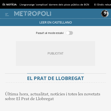
ÉS NOTÍCIA:
L'engranatge ‘complicat’ darrere dels pisos públics de BCN
El Síndic rebu
LEER EN CASTELLANO
Passa’t al mode estalvi
EL PRAT DE LLOBREGAT
Última hora, actualitat, notícies i totes les novetats
sobre El Prat de Llobregat