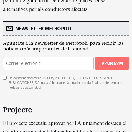
pèrdua de gairebé un centenar de places sense
alternatives per als conductors afectats.
NEWSLETTER METROPOLI
Apúntate a la newsletter de Metrópoli, para recibir las
noticias más importantes de la ciudad.
APUNTA'M
De conformidad con el RGPD y la LOPDGDD, EL LEÓN DE EL ESPAÑOL
PUBLICACIONES, S.A. tratará los datos facilitados con la finalidad de remitirle
noticias de actualidad.
Projecte
El projecte executiu aprovat per l'Ajuntament destaca el
deteriorament actual del paviment i de les voreres, que