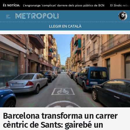
ÉS NOTÍCIA:
L'engranatge ‘complicat’ darrere dels pisos públics de BCN
El Síndic rebu
LLEGIR EN CATALÀ
Passa’t al mode estalvi
Barcelona transforma un carrer
cèntric de Sants: gairebé un