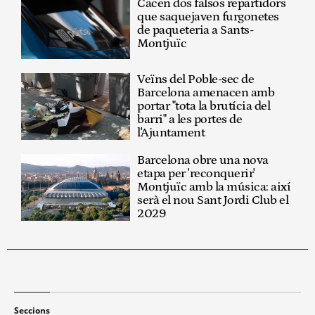
Cacen dos falsos repartidors
que saquejaven furgonetes
de paqueteria a Sants-
Montjuïc
Veïns del Poble-sec de
Barcelona amenacen amb
portar "tota la brutícia del
barri" a les portes de
l'Ajuntament
Barcelona obre una nova
etapa per 'reconquerir'
Montjuïc amb la música: així
serà el nou Sant Jordi Club el
2029
Seccions