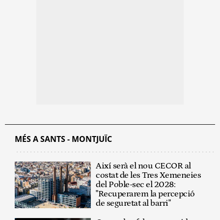
MÉS A SANTS - MONTJUÏC
Així serà el nou CECOR al
costat de les Tres Xemeneies
del Poble-sec el 2028:
"Recuperarem la percepció
de seguretat al barri"