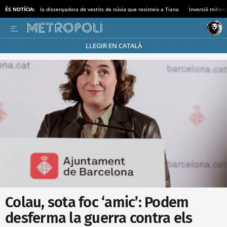
ÉS NOTÍCIA:
la dissenyadora de vestits de núvia que resisteix a Tiana
Inversió milionà
LLEGIR EN CATALÀ
Passa’t al mode estalvi
Colau, sota foc ‘amic’: Podem
desferma la guerra contra els