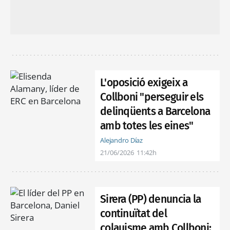
L'oposició exigeix a
Collboni "perseguir els
delinqüents a Barcelona
amb totes les eines"
Alejandro Díaz
21/06/2026
11:42h
Sirera (PP) denuncia la
continuïtat del
colauisme amb Collboni: