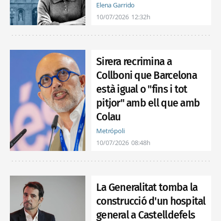
Elena Garrido
10/07/2026
12:32h
Sirera recrimina a
Collboni que Barcelona
està igual o "fins i tot
pitjor" amb ell que amb
Colau
Metrópoli
10/07/2026
08:48h
La Generalitat tomba la
construcció d'un hospital
general a Castelldefels