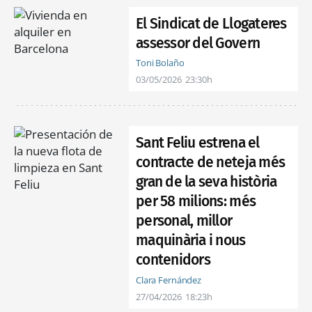
El Sindicat de Llogateres
assessor del Govern
Toni Bolaño
03/05/2026
23:30h
Sant Feliu estrena el
contracte de neteja més
gran de la seva història
per 58 milions: més
personal, millor
maquinària i nous
contenidors
Clara Fernández
27/04/2026
18:23h