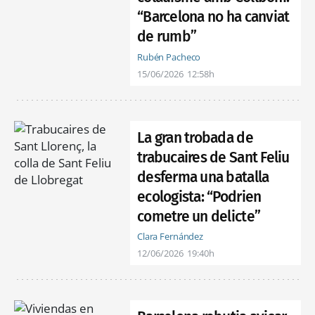
“Barcelona no ha canviat
de rumb”
Rubén Pacheco
15/06/2026
12:58h
La gran trobada de
trabucaires de Sant Feliu
desferma una batalla
ecologista: “Podrien
cometre un delicte”
Clara Fernández
12/06/2026
19:40h