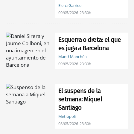
Elena Garrido
09/05/2026
23:30h
Esquerra o dreta: el que
es juga a Barcelona
Manel Manchón
09/05/2026
23:30h
El suspens de la
setmana: Miquel
Santiago
Metrópoli
08/05/2026
23:30h