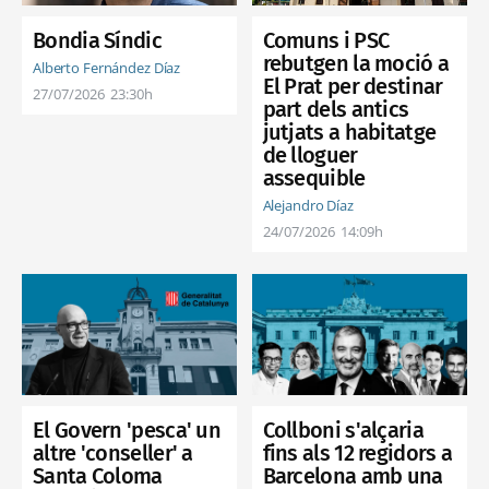
Bondia Síndic
Comuns i PSC
rebutgen la moció a
Alberto Fernández Díaz
El Prat per destinar
27/07/2026
23:30h
part dels antics
jutjats a habitatge
de lloguer
assequible
Alejandro Díaz
24/07/2026
14:09h
El Govern 'pesca' un
Collboni s'alçaria
altre 'conseller' a
fins als 12 regidors a
Santa Coloma
Barcelona amb una