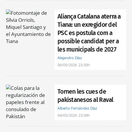
Aliança Catalana aterra a
Tiana: un exregidor del
PSC es postula com a
possible candidat per a
les municipals de 2027
Alejandro Díaz
06/05/2026
23:30h
Tornen les cues de
pakistanesos al Raval
Alberto Fernández Díaz
04/05/2026
23:30h