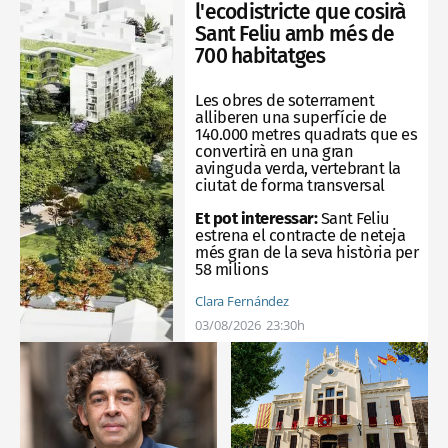
l'ecodistricte que cosirà
Sant Feliu amb més de
700 habitatges
Les obres de soterrament
alliberen una superfície de
140.000 metres quadrats que es
convertirà en una gran
avinguda verda, vertebrant la
ciutat de forma transversal
Et pot interessar:
Sant Feliu
estrena el contracte de neteja
més gran de la seva història per
58 milions
Clara Fernández
03/08/2026
23:30h