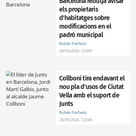
Barcelona rebutja avisar
els propietaris
d'habitatges sobre
modificacions en el
padró municipal
Rubén Pacheco
29/05/2026
15:05h
Collboni tira endavant el
nou pla d'usos de Ciutat
Vella amb el suport de
Junts
Rubén Pacheco
29/05/2026
12:04h