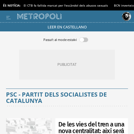
ÉS NOTÍCIA:
El CTB fa fallida marcat per l'escàndol dels abusos sexuals
BCN inverteix
LEER EN CASTELLANO
Passa’t al mode estalvi
PSC - PARTIT DELS SOCIALISTES DE
CATALUNYA
De les vies del tren a una
nova centralitat: així serà