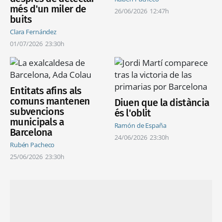
més d'un miler de
26/06/2026
12:47h
buits
Clara Fernández
01/07/2026
23:30h
Entitats afins als
comuns mantenen
Diuen que la distància
subvencions
és l'oblit
municipals a
Ramón de España
Barcelona
24/06/2026
23:30h
Rubén Pacheco
25/06/2026
23:30h