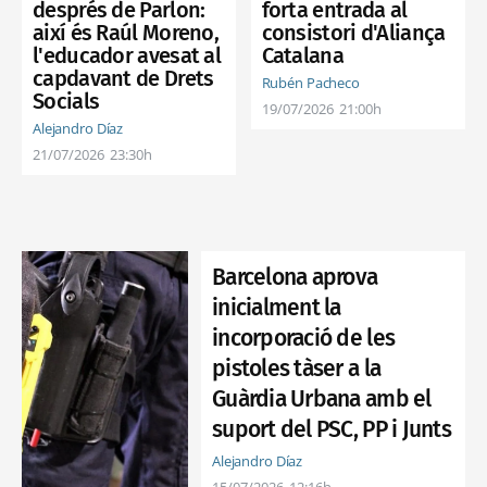
després de Parlon:
forta entrada al
així és Raúl Moreno,
consistori d'Aliança
l'educador avesat al
Catalana
capdavant de Drets
Rubén Pacheco
Socials
19/07/2026
21:00h
Alejandro Díaz
21/07/2026
23:30h
Barcelona aprova
inicialment la
incorporació de les
pistoles tàser a la
Guàrdia Urbana amb el
suport del PSC, PP i Junts
Alejandro Díaz
15/07/2026
12:16h