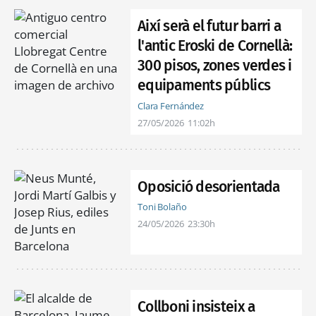
Així serà el futur barri a
l'antic Eroski de Cornellà:
300 pisos, zones verdes i
equipaments públics
Clara Fernández
27/05/2026
11:02h
Oposició desorientada
Toni Bolaño
24/05/2026
23:30h
Collboni insisteix a