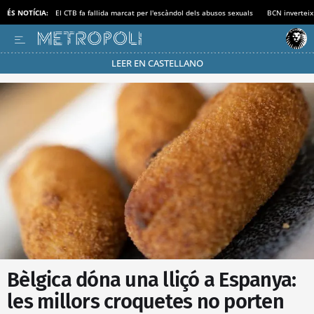
ÉS NOTÍCIA:
El CTB fa fallida marcat per l'escàndol dels abusos sexuals
BCN inverteix
LEER EN CASTELLANO
Passa’t al mode estalvi
Bèlgica dóna una lliçó a Espanya:
les millors croquetes no porten