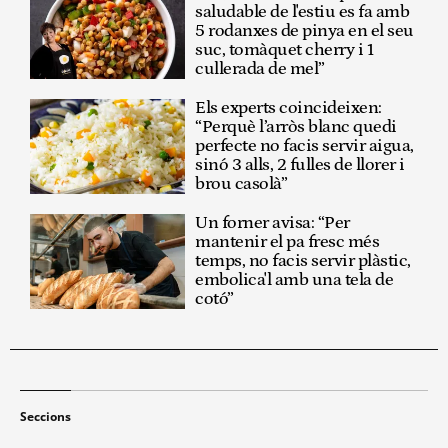
saludable de l'estiu es fa amb
5 rodanxes de pinya en el seu
suc, tomàquet cherry i 1
cullerada de mel”
Els experts coincideixen:
“Perquè l’arròs blanc quedi
perfecte no facis servir aigua,
sinó 3 alls, 2 fulles de llorer i
brou casolà”
Un forner avisa: “Per
mantenir el pa fresc més
temps, no facis servir plàstic,
embolica'l amb una tela de
cotó”
Seccions