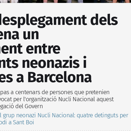
desplegament dels
ena un
ent entre
ts neonazis i
tes a Barcelona
el pas a centenars de persones que pretenien
ocat per l'organització Nucli Nacional aquest
egació del Govern
l grup neonazi Nucli Nacional: quatre detinguts per
odi a Sant Boi