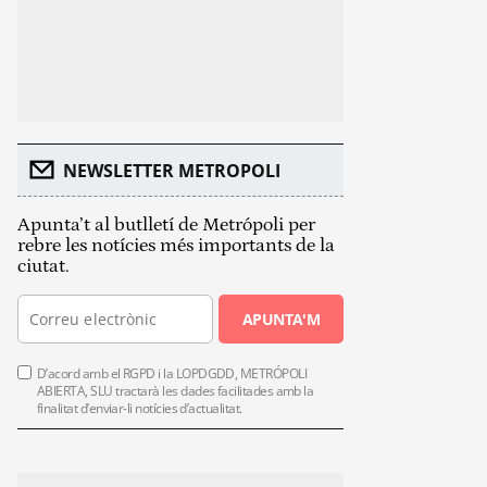
NEWSLETTER METROPOLI
Apunta’t al butlletí de Metrópoli per
rebre les notícies més importants de la
ciutat.
APUNTA'M
D’acord amb el RGPD i la LOPDGDD, METRÓPOLI
ABIERTA, SLU tractarà les dades facilitades amb la
finalitat d’enviar-li notícies d’actualitat.