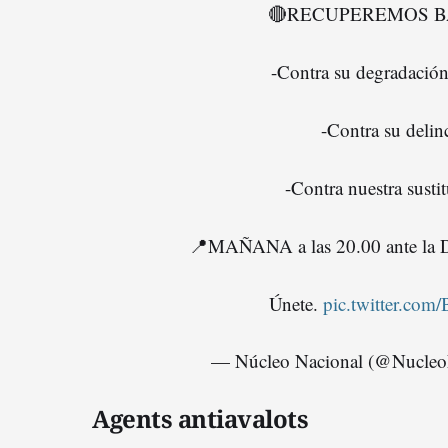
🔴RECUPEREMOS B
-Contra su degradación
-Contra su delin
-Contra nuestra susti
📍MAÑANA a las 20.00 ante la D
Únete.
pic.twitter.co
— Núcleo Nacional (@Nucle
Agents antiavalots