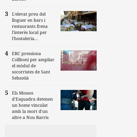
L'elevat preu del
lloguer en bars i
restaurants frena
l'interès local per
l'hostaleria...
ERC pressiona
Collboni per ampliar
el mòdul de
socorristes de Sant
Sebastià
Els Mossos
d'Esquadra detenen
un home vinculat
amb la mort d'un
altre a Nou Barris