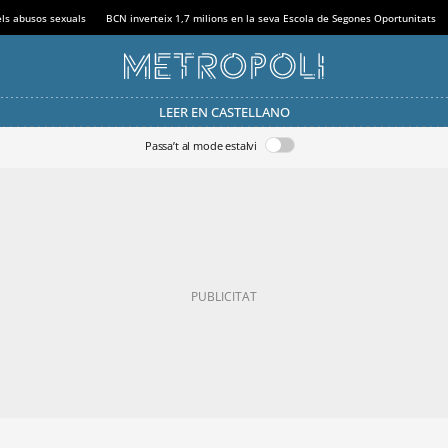
els abusos sexuals
BCN inverteix 1,7 milions en la seva Escola de Segones Oportunitats
LEER EN CASTELLANO
Passa’t al mode estalvi