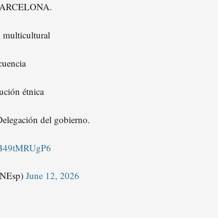
ARCELONA.
 multicultural
cuencia
tución étnica
elegación del gobierno.
m/B49tMRUgP6
oNEsp)
June 12, 2026