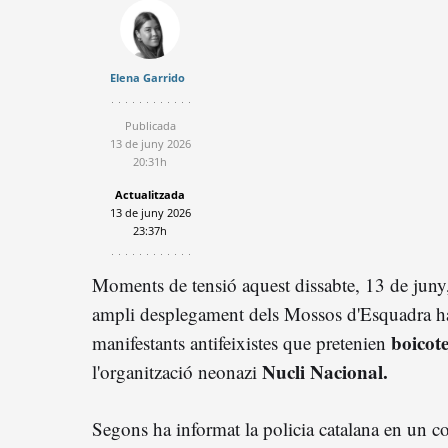
Elena Garrido
Publicada
13 de juny 2026
20:31h
Actualitzada
13 de juny 2026
23:37h
Moments de tensió aquest dissabte, 13 de jun
ampli desplegament dels Mossos d'Esquadra ha t
boicot
manifestants antifeixistes que pretenien
Nucli Nacional.
l'organització neonazi
Segons ha informat la policia catalana en un co