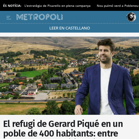
ÉS NOTÍCIA:
L'estratègia de Pisarello en plena campanya
Nou pulmó verd a Poblenou
LEER EN CASTELLANO
Passa’t al mode estalvi
El refugi de Gerard Piqué en un
poble de 400 habitants: entre