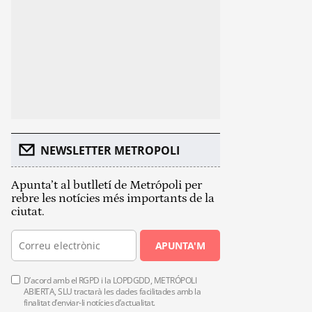
NEWSLETTER METROPOLI
Apunta’t al butlletí de Metrópoli per
rebre les notícies més importants de la
ciutat.
APUNTA'M
D’acord amb el RGPD i la LOPDGDD, METRÓPOLI
ABIERTA, SLU tractarà les dades facilitades amb la
finalitat d’enviar-li notícies d’actualitat.