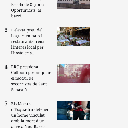
Escola de Segones
Oportunitats: al
barri...
L'elevat preu del
lloguer en bars i
restaurants frena
l'interès local per
l'hostaleria...
ERC pressiona
Collboni per ampliar
el mòdul de
socorristes de Sant
Sebastià
Els Mossos
d'Esquadra detenen
un home vinculat
amb la mort d'un
altre a Nou Barris