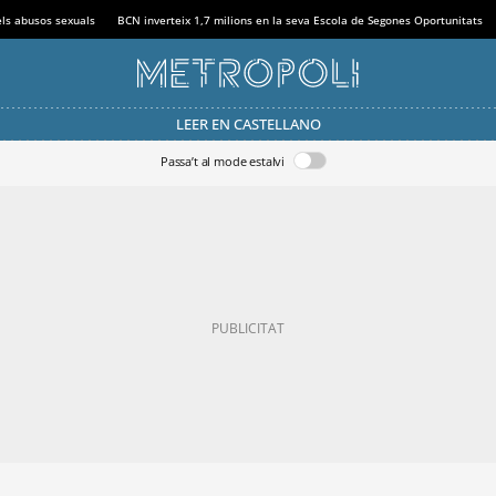
els abusos sexuals
BCN inverteix 1,7 milions en la seva Escola de Segones Oportunitats
LEER EN CASTELLANO
Passa’t al mode estalvi