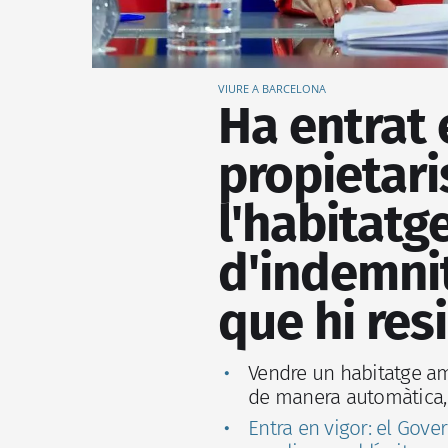
VIURE A BARCELONA
Ha entrat 
propietari
l'habitatg
d'indemnit
que hi res
Vendre un habitatge am
de manera automàtica, s
Entra en vigor: el Gove