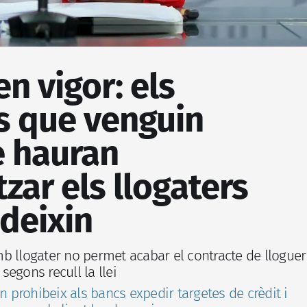
en vigor: els
s que venguin
e hauran
zar els llogaters
ideixin
b llogater no permet acabar el contracte de lloguer
egons recull la llei
rn prohibeix als bancs expedir targetes de crèdit i