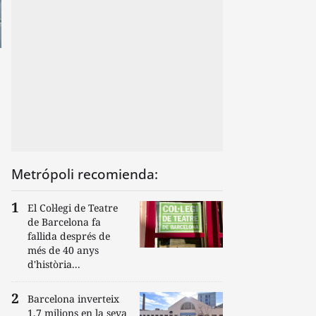
Metrópoli recomienda:
El Col·legi de Teatre
de Barcelona fa
fallida després de
més de 40 anys
d'història...
Barcelona inverteix
1,7 milions en la seva