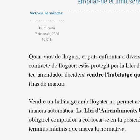
ampliar-ne el límit sen
Victoria Fernández
Publicada
7 de maig 2026
16:01h
Quan vius de lloguer, et pots enfrontar a diver
contracte de lloguer, estàs protegit per la Llei
vendre l'habitatge que
teu arrendador decideix
t'has de marxar.
Vendre un habitatge amb llogater no permet aca
Llei d'Arrendaments
manera automàtica. La
obliga el comprador a col·locar-se en la posició 
terminis mínims que marca la normativa.