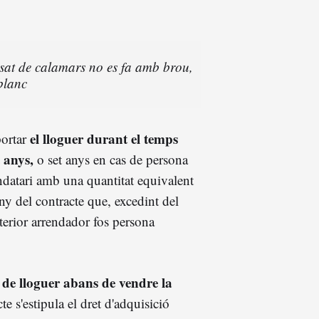
uisat de calamars no es fa amb brou,
blanc
el lloguer
durant el temps
portar
c anys,
o set anys en cas de persona
rendatari amb una quantitat equivalent
ny del contracte que, excedint del
nterior arrendador fos persona
e de lloguer abans de vendre la
te s'estipula el dret d'adquisició