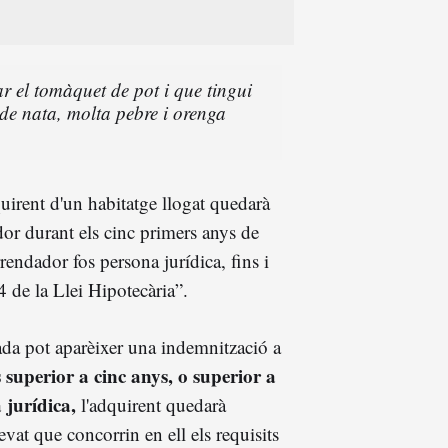
ar el tomàquet de pot i que tingui
 de nata, molta pebre i orenga
quirent d'un habitatge llogat quedarà
dor durant els cinc primers anys de
rrendador fos persona jurídica, fins i
34 de la Llei Hipotecària”.
ada pot aparèixer una indemnització a
 superior a cinc anys, o superior a
 jurídica,
l'adquirent quedarà
levat que concorrin en ell els requisits