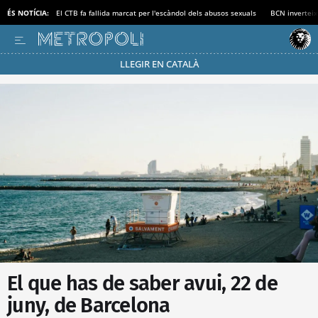
ÉS NOTÍCIA:
El CTB fa fallida marcat per l'escàndol dels abusos sexuals
BCN inverteix
LLEGIR EN CATALÀ
Passa’t al mode estalvi
El que has de saber avui, 22 de
juny, de Barcelona