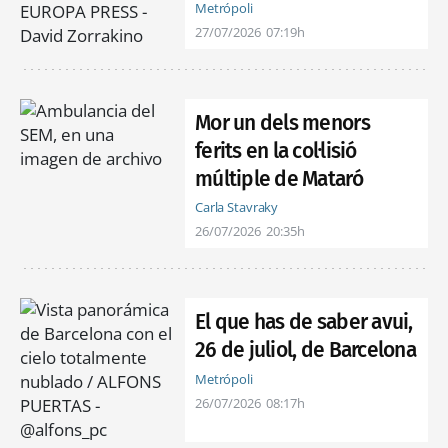
Metrópoli
27/07/2026
07:19h
Mor un dels menors
ferits en la col·lisió
múltiple de Mataró
Carla Stavraky
26/07/2026
20:35h
El que has de saber avui,
26 de juliol, de Barcelona
Metrópoli
26/07/2026
08:17h