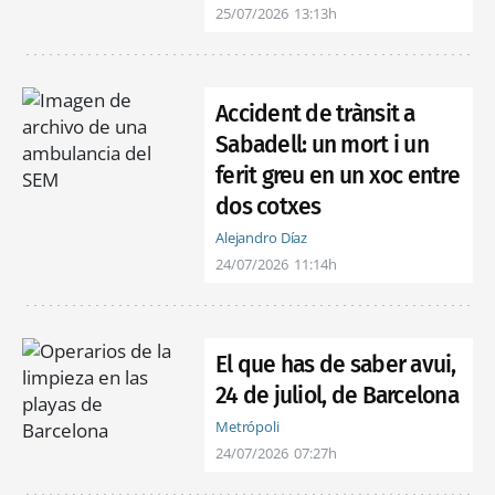
25/07/2026
13:13h
Accident de trànsit a
Sabadell: un mort i un
ferit greu en un xoc entre
dos cotxes
Alejandro Díaz
24/07/2026
11:14h
El que has de saber avui,
24 de juliol, de Barcelona
Metrópoli
24/07/2026
07:27h