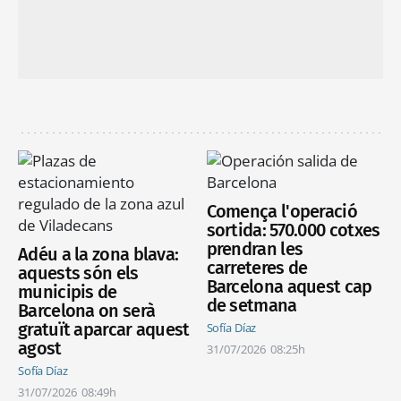
Comença l'operació
sortida: 570.000 cotxes
prendran les
Adéu a la zona blava:
carreteres de
aquests són els
Barcelona aquest cap
municipis de
de setmana
Barcelona on serà
gratuït aparcar aquest
Sofía Díaz
agost
31/07/2026
08:25h
Sofía Díaz
31/07/2026
08:49h