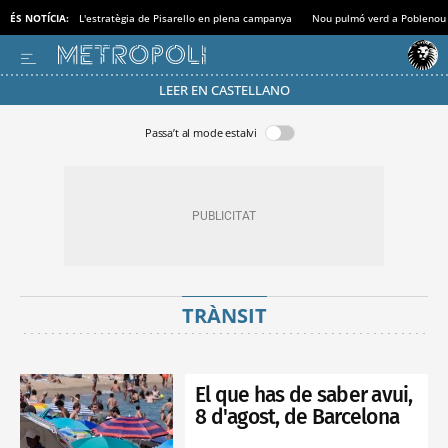
ÉS NOTÍCIA:
L'estratègia de Pisarello en plena campanya
Nou pulmó verd a Poblenou
LEER EN CASTELLANO
Passa’t al mode estalvi
TRÀNSIT
El que has de saber avui,
8 d'agost, de Barcelona