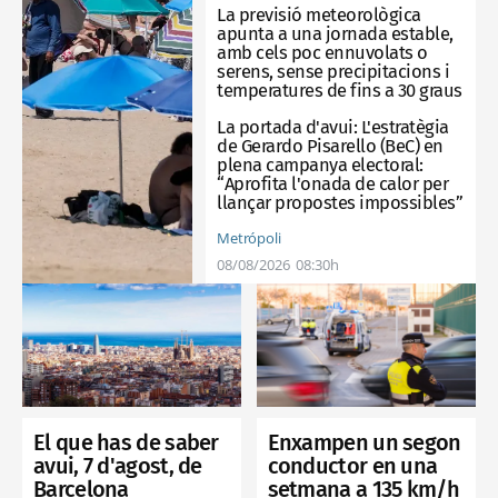
La previsió meteorològica
apunta a una jornada estable,
amb cels poc ennuvolats o
serens, sense precipitacions i
temperatures de fins a 30 graus
La portada d'avui:
L'estratègia
de Gerardo Pisarello (BeC) en
plena campanya electoral:
“Aprofita l'onada de calor per
llançar propostes impossibles”
Metrópoli
08/08/2026
08:30h
Enxampen un segon
El que has de saber
conductor en una
avui, 7 d'agost, de
setmana a 135 km/h
Barcelona