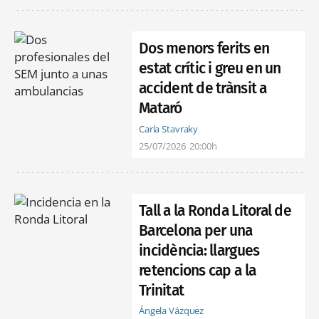
Dos menors ferits en
estat crític i greu en un
accident de trànsit a
Mataró
Carla Stavraky
25/07/2026
20:00h
Tall a la Ronda Litoral de
Barcelona per una
incidència: llargues
retencions cap a la
Trinitat
Ángela Vázquez