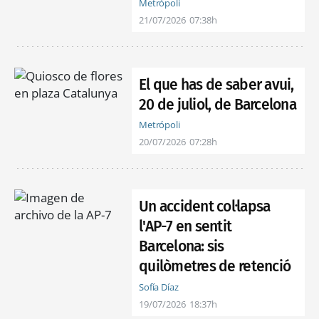
Metrópoli
21/07/2026
07:38h
El que has de saber avui,
20 de juliol, de Barcelona
Metrópoli
20/07/2026
07:28h
Un accident col·lapsa
l'AP-7 en sentit
Barcelona: sis
quilòmetres de retenció
Sofía Díaz
19/07/2026
18:37h