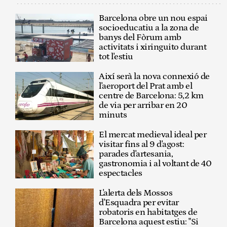
Barcelona obre un nou espai
socioeducatiu a la zona de
banys del Fòrum amb
activitats i xiringuito durant
tot l'estiu
Així serà la nova connexió de
l'aeroport del Prat amb el
centre de Barcelona: 5,2 km
de via per arribar en 20
minuts
El mercat medieval ideal per
visitar fins al 9 d'agost:
parades d'artesania,
gastronomia i al voltant de 40
espectacles
L'alerta dels Mossos
d'Esquadra per evitar
robatoris en habitatges de
Barcelona aquest estiu: "Si