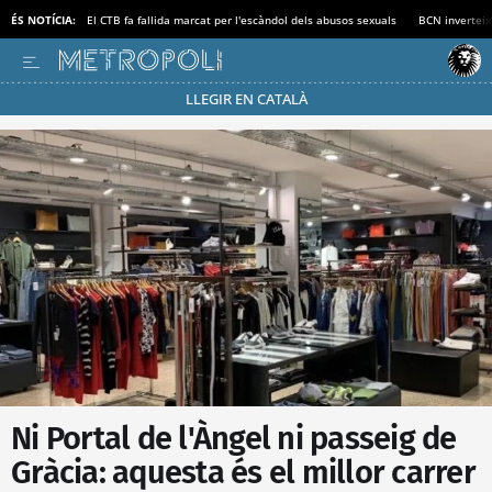
ÉS NOTÍCIA:
El CTB fa fallida marcat per l'escàndol dels abusos sexuals
BCN inverteix
LLEGIR EN CATALÀ
Passa’t al mode estalvi
Ni Portal de l'Àngel ni passeig de
Gràcia: aquesta és el millor carrer