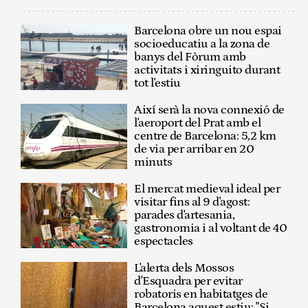
Barcelona obre un nou espai
socioeducatiu a la zona de
banys del Fòrum amb
activitats i xiringuito durant
tot l'estiu
Així serà la nova connexió de
l'aeroport del Prat amb el
centre de Barcelona: 5,2 km
de via per arribar en 20
minuts
El mercat medieval ideal per
visitar fins al 9 d'agost:
parades d'artesania,
gastronomia i al voltant de 40
espectacles
L'alerta dels Mossos
d'Esquadra per evitar
robatoris en habitatges de
Barcelona aquest estiu: "Si