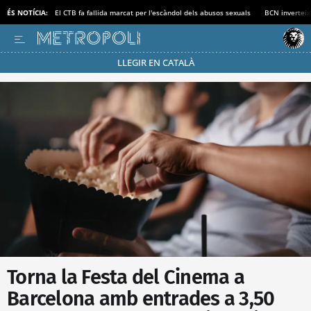
ÉS NOTÍCIA:
El CTB fa fallida marcat per l'escàndol dels abusos sexuals
BCN inverteix
LLEGIR EN CATALÀ
Passa’t al mode estalvi
Torna la Festa del Cinema a
Barcelona amb entrades a 3,50