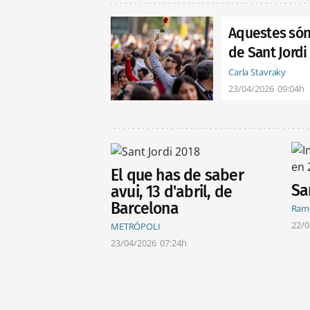
Aquestes són e
de Sant Jordi
Carla Stavraky
23/04/2026
09:04h
El que has de saber
San
avui, 13 d'abril, de
Barcelona
Ram
22/0
METRÓPOLI
23/04/2026
07:24h