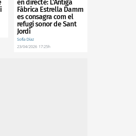
e
en directe: L'Antiga
i
Fàbrica Estrella Damm
es consagra com el
refugi sonor de Sant
Jordi
Sofía Díaz
23/04/2026
17:25h