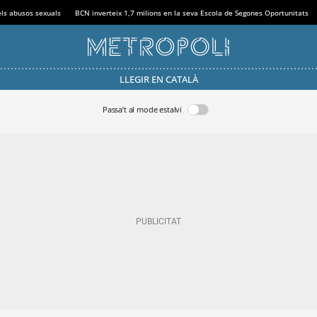
els abusos sexuals
BCN inverteix 1,7 milions en la seva Escola de Segones Oportunitats
LLEGIR EN CATALÀ
Passa’t al mode estalvi