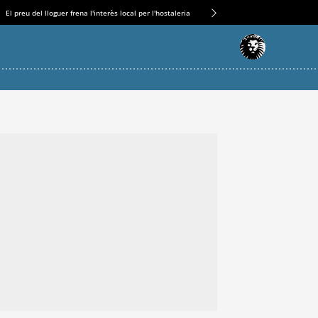
El preu del lloguer frena l'interès local per l'hostaleria
L'engranatge ‘complicat’ darrere 