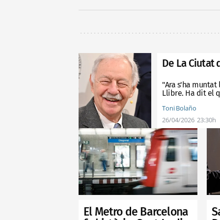
De La Ciutat 
"Ara s'ha muntat 
Llibre. Ha dit el
Toni Bolaño
26/04/2026
23:30h
S
El Metro de Barcelona