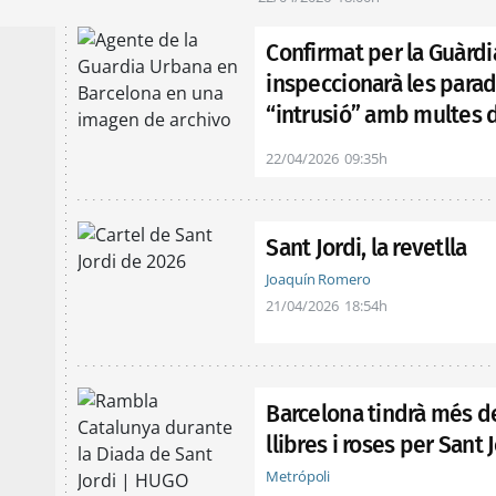
Confirmat per la Guàrd
inspeccionarà les parad
“intrusió” amb multes 
22/04/2026
09:35h
Sant Jordi, la revetlla
Joaquín Romero
21/04/2026
18:54h
Barcelona tindrà més d
llibres i roses per Sant 
Metrópoli