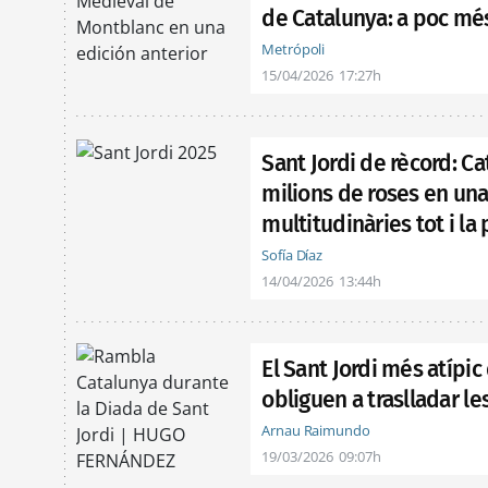
de Catalunya: a poc mé
Metrópoli
15/04/2026
17:27h
Sant Jordi de rècord: C
milions de roses en un
multitudinàries tot i la
Sofía Díaz
14/04/2026
13:44h
El Sant Jordi més atípic
obliguen a traslladar le
Arnau Raimundo
19/03/2026
09:07h