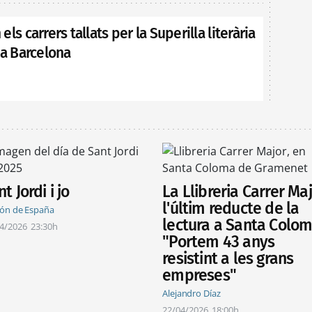
ls carrers tallats per la Superilla literària
 a Barcelona
t Jordi i jo
La Llibreria Carrer Maj
l'últim reducte de la
ón de España
lectura a Santa Colom
4/2026
23:30h
"Portem 43 anys
resistint a les grans
empreses"
Alejandro Díaz
22/04/2026
18:00h