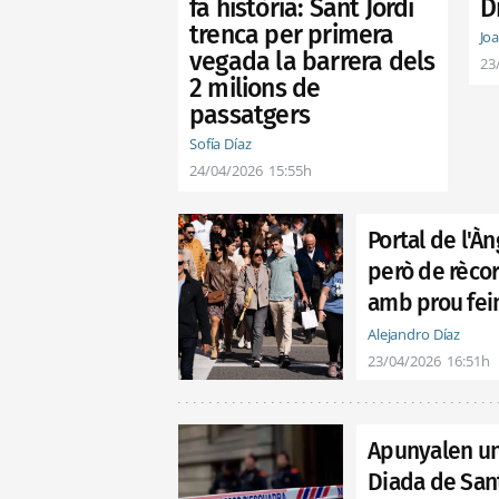
D
fa història: Sant Jordi
trenca per primera
Jo
vegada la barrera dels
23
2 milions de
passatgers
Sofía Díaz
24/04/2026
15:55h
Portal de l'Àn
però de rècor
amb prou fei
Alejandro Díaz
23/04/2026
16:51h
Apunyalen un
Diada de Sant