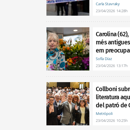
Carla Stavraky
23/04/2026
14:28h
Carolina (62),
més antigues 
em preocupa l
Sofía Díaz
23/04/2026
13:17h
Collboni subr
literatura aqu
del patró de 
Metrópoli
23/04/2026
10:25h