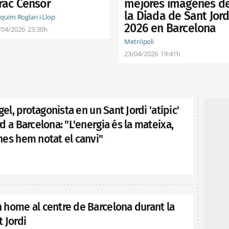
mejores imágenes d
rac Censor
la Diada de Sant Jord
aquim Roglan i Llop
2026 en Barcelona
/04/2026
23:30h
Metrópoli
23/04/2026
19:41h
gel, protagonista en un Sant Jordi 'atípic'
d a Barcelona: "L'energia és la mateixa,
nes hem notat el canvi"
 home al centre de Barcelona durant la
 Jordi