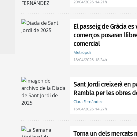
20/04/2026
14:21h
El passeig de Gràcia es 
comerços posaran llibre
comercial
Metrópoli
18/04/2026
18:34h
Sant Jordi creixerà en p
Rambla per les obres 
Clara Fernández
16/04/2026
14:27h
Torna un dels mercats 