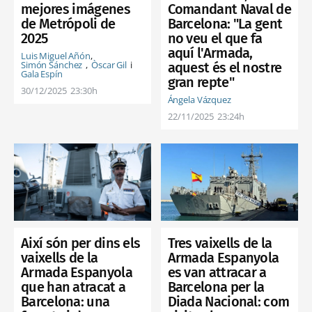
Comandant Naval de
mejores imágenes
Barcelona: "La gent
de Metrópoli de
no veu el que fa
2025
aquí l'Armada,
Luis Miguel Añón
Simón Sánchez
Òscar Gil
aquest és el nostre
Gala Espín
gran repte"
30/12/2025
23:30h
Ángela Vázquez
22/11/2025
23:24h
Tres vaixells de la
Així són per dins els
Armada Espanyola
vaixells de la
es van attracar a
Armada Espanyola
Barcelona per la
que han atracat a
Diada Nacional: com
Barcelona: una