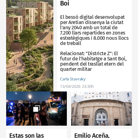
Boi
El bessó digital desenvolupat
per Aretian dissenya la ciutat
l'any 2040 amb un total de
7.200 llars repartides en zones
estratègiques i 8.000 nous llocs
de treball
Relacionat:
"Districte Z": El
futur de l'habitatge a Sant Boi,
pendent del trasllat etern del
quarter militar
Carla Stavraky
13/04/2026
23:30h
Emilio Aceña,
Estas son las