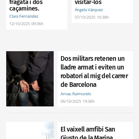
visitar-los
fragata i dos
caçamines.
Ángela Vázquez
Clara Fernández
07/10/2025
16:38h
12/10/2025
09:36h
Dos militars retenen un
lladre armat i eviten un
robatori al mig del carrer
de Barcelona
Arnau Raimundo
06/10/2025
19:36h
El vaixell amfibi San
Giusto de la Marina