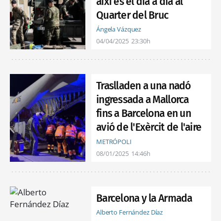
així és el dia a dia al
Quarter del Bruc
Ángela Vázquez
04/04/2025
23:30h
Traslladen a una nadó
ingressada a Mallorca
fins a Barcelona en un
avió de l'Exèrcit de l'aire
METRÓPOLI
08/01/2025
14:46h
Barcelona y la Armada
Alberto Fernández Díaz