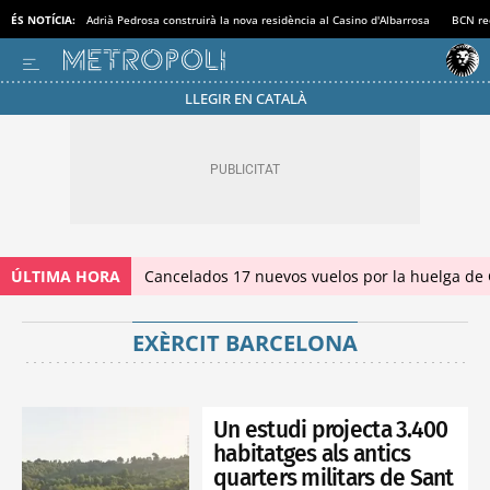
ÉS NOTÍCIA:
Adrià Pedrosa construirà la nova residència al Casino d'Albarrosa
BCN rec
LLEGIR EN CATALÀ
ÚLTIMA HORA
Cancelados 17 nuevos vuelos por la huelga de
EXÈRCIT BARCELONA
Un estudi projecta 3.400
habitatges als antics
quarters militars de Sant