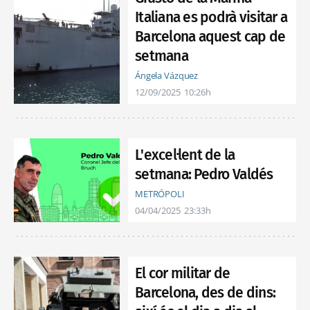
Italiana es podrà visitar a
Barcelona aquest cap de
setmana
Ángela Vázquez
12/09/2025
10:26h
L'excel·lent de la
setmana: Pedro Valdés
METRÓPOLI
04/04/2025
23:33h
El cor militar de
Barcelona, des de dins: