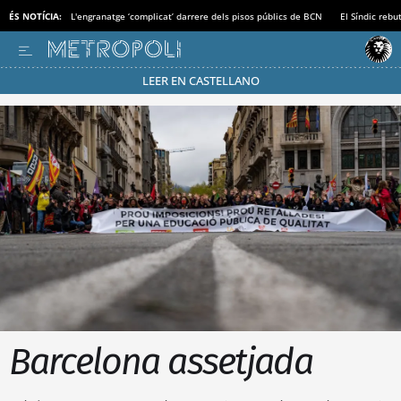
ÉS NOTÍCIA:
L'engranatge ‘complicat’ darrere dels pisos públics de BCN
El Síndic rebu
LEER EN CASTELLANO
Passa’t al mode estalvi
Barcelona assetjada