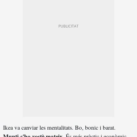
Ikea va canviar les mentalitats. Bo, bonic i barat.
Munti-s'ho vostè mateix
. És més pràctic i econòmic