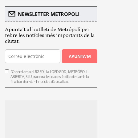
NEWSLETTER METROPOLI
Apunta’t al butlletí de Metrópoli per
rebre les notícies més importants de la
ciutat.
APUNTA'M
D’acord amb el RGPD i la LOPDGDD, METRÓPOLI
ABIERTA, SLU tractarà les dades facilitades amb la
finalitat d’enviar-li notícies d’actualitat.