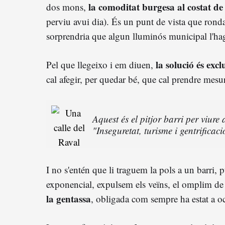
la comoditat burgesa al costat de
dos mons,
perviu avui dia). És un punt de vista que ron
sorprendria que algun lluminós municipal l'hag
la solució és exc
Pel que llegeixo i em diuen,
cal afegir, per quedar bé, que cal prendre mesur
Aquest és el pitjor barri per viure
"Inseguretat, turisme i gentrificaci
I no s'entén que li traguem la pols a un barri,
exponencial, expulsem els veïns, el omplim de
la gentassa
, obligada com sempre ha estat a oc