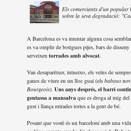
Els comerciants d'un popular 
sobre la seva degradació: "Cad
A Barcelona es va intentar alguna cosa sembla
es va omplir de botigues pijes, bars de disseny 
torrades amb alvocat
serveixen
.
Van desaparèixer, intueixo, els veïns de sempre 
ganes de viure en un lloc guai (els
babaus
nov
Uns anys després, el barri conti
Bourgeois).
gentassa a mansalva
que es droga al mig del c
gust i llança mirades tortes a la gent de bé.
Posant que vostè és un barceloní amb una vid