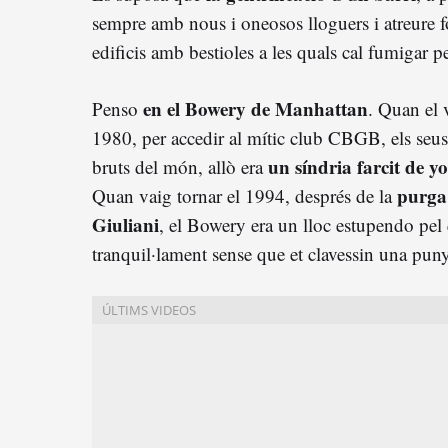
sempre amb nous i oneosos lloguers i atreure 
edificis amb bestioles a les quals cal fumigar per
en el Bowery de Manhattan
Penso
. Quan el 
1980, per accedir al mític club CBGB, els seu
un síndria farcit de y
bruts del món, allò era
purga
Quan vaig tornar el 1994, després de la
Giuliani
, el Bowery era un lloc estupendo pel
tranquil·lament sense que et clavessin una puny