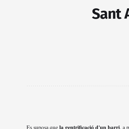
Sant A
la gentrificació d'un barri
Es suposa que
, a 