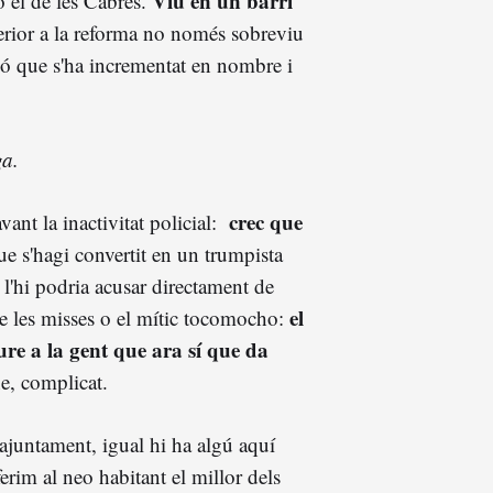
Viu en un barri
 el de les Cabres.
terior a la reforma no només sobreviu
nó que s'ha incrementat en nombre i
ga.
crec que
vant la inactivitat policial:
que s'hagi convertit en un trumpista
e l'hi podria acusar directament de
el
de les misses o el mític tocomocho:
eure a la gent que ara sí que da
e, complicat.
 ajuntament, igual hi ha algú aquí
rim al neo habitant el millor dels