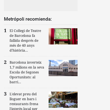
Metrópoli recomienda:
El Col·legi de Teatre
de Barcelona fa
fallida després de
més de 40 anys
d'història...
Barcelona inverteix
1,7 milions en la seva
Escola de Segones
Oportunitats: al
barri...
L'elevat preu del
lloguer en bars i
restaurants frena
l'interès local per