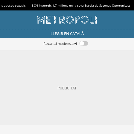
els abusos sexuals
BCN inverteix 1,7 milions en la seva Escola de Segones Oportunitats
LLEGIR EN CATALÀ
Passa’t al mode estalvi