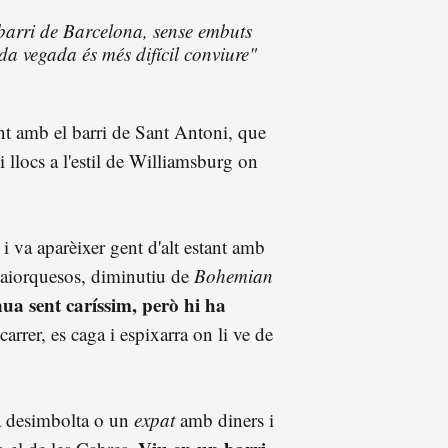
barri de Barcelona, sense embuts
a vegada és més difícil conviure"
nt amb el barri de Sant Antoni, que
i llocs a l'estil de Williamsburg on
i va aparèixer gent d'alt estant amb
aiorquesos, diminutiu de
Bohemian
nua sent caríssim, però hi ha
arrer, es caga i espixarra on li ve de
a desimbolta o un
expat
amb diners i