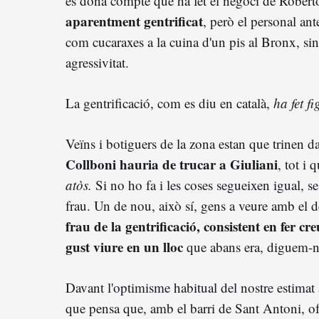
es dóna compte que ha fet el negoci de Roberto
aparentment gentrificat
, però el personal an
com cucaraxes a la cuina d'un pis al Bronx, si
agressivitat.
La gentrificació, com es diu en català,
ha fet fi
Veïns i botiguers de la zona estan que trinen da
Collboni hauria de trucar a Giuliani
, tot i 
atòs.
Si no ho fa i les coses segueixen igual, s
frau. Un de nou, això sí, gens a veure amb el 
frau de la gentrificació, consistent en fer cr
gust viure en un lloc
que abans era, diguem-n
Davant l'optimisme habitual del nostre estimat
que pensa que, amb el barri de Sant Antoni, ofe