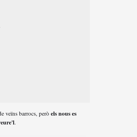
els nous es
e veïns barrocs, però
eure'l
.