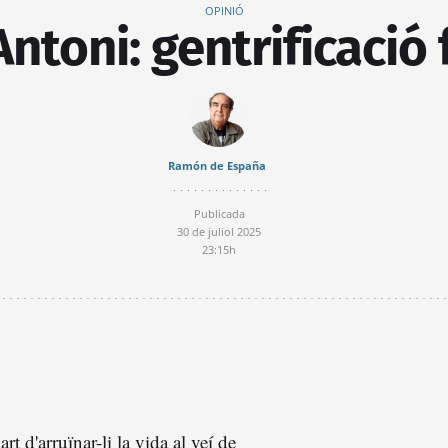
OPINIÓ
ntoni: gentrificació 
Ramón de España
Publicada
30 de juliol 2025
23:15h
part d'arruïnar-li la vida al veí de