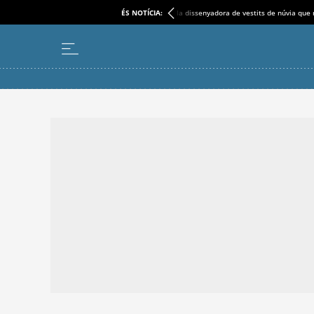
ÉS NOTÍCIA:
la dissenyadora de vestits de núvia que 