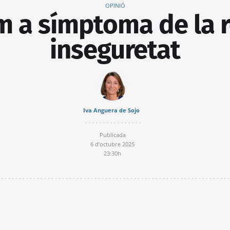
OPINIÓ
m a símptoma de la r
inseguretat
Iva Anguera de Sojo
Publicada
6 d’octubre 2025
23:30h