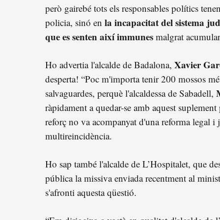
però gairebé tots els responsables polítics tene
la incapacitat del sistema jud
policia, sinó en
que es senten així immunes
malgrat acumular 
Xavier Gar
Ho advertia l'alcalde de Badalona,
desperta! “Poc m'importa tenir 200 mossos més”
salvaguardes, perquè l'alcaldessa de Sabadell,
ràpidament a quedar-se amb aquest suplement pol
reforç no va acompanyat d'una reforma legal i ju
multireincidència.
Ho sap també l'alcalde de L’Hospitalet, que des
pública la missiva enviada recentment al minist
s'afronti aquesta qüestió.