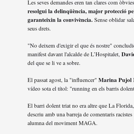
Les seves demandes eren tan clares com òbvie
resolgui la delinqüència, major protecció pe
garanteixin la convivència.
Sense oblidar salar
seus drets.
"No deixem d'exigir el que és nostre" concludie
Davi
manifest davant l'alcalde de L’Hospitalet,
del que se li ve a sobre.
Marina Pujol
El passat agost, la "influencer"
vídeo sota el títol: "running en els barris dole
El barri dolent triat no era altre que La Florida
descriu amb una barreja de comentaris racistes i
alumna del moviment MAGA.