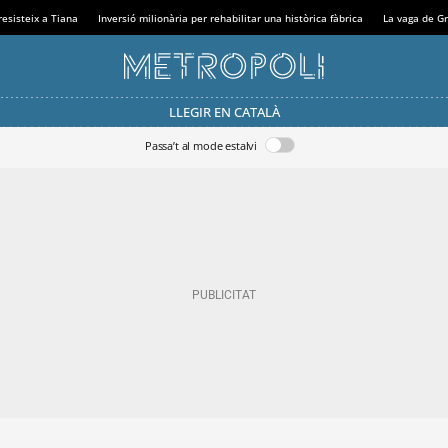
resisteix a Tiana
Inversió milionària per rehabilitar una històrica fàbrica
La vaga de Gr
LLEGIR EN CATALÀ
Passa’t al mode estalvi