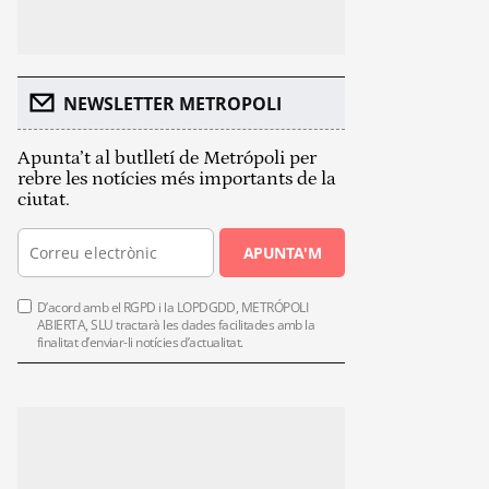
NEWSLETTER METROPOLI
Apunta’t al butlletí de Metrópoli per
rebre les notícies més importants de la
ciutat.
APUNTA'M
D’acord amb el RGPD i la LOPDGDD, METRÓPOLI
ABIERTA, SLU tractarà les dades facilitades amb la
finalitat d’enviar-li notícies d’actualitat.