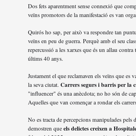
Dos fets aparentment sense connexió que compar
veïns promotors de la manifestació es van organi
Quirós ho sap, per això va respondre tan puntu
veïns en peu de guerra. Perquè amb el seu cla
repercussió a les xarxes que és un allau contra t
últims 40 anys.
Justament el que reclamaven els veïns que es v
Carrers segurs i barris per la 
la seva ciutat.
"influencer" és una anècdota; no ho són de cap 
Aquelles que van començar a rondar els carrers
No es tracta de percepcions manipulades pels d
els delictes creixen a Hospit
demostren que