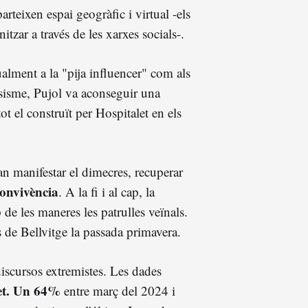
teixen espai geogràfic i virtual -els
tzar a través de les xarxes socials-.
alment a la "pija influencer" com als
ssisme, Pujol va aconseguir una
ot el construït per Hospitalet en els
an manifestar el dimecres, recuperar
convivència
. A la fi i al cap, la
de les maneres les patrulles veïnals.
 de Bellvitge la passada primavera.
iscursos extremistes. Les dades
alet. Un 64%
entre març del 2024 i