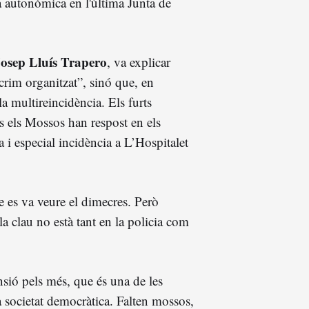
a autonòmica en l'última Junta de
osep Lluís Trapero
, va explicar
crim organitzat”, sinó que, en
 la multireincidència. Els furts
ls els Mossos han respost en els
 i especial incidència a L’Hospitalet
ue es va veure el dimecres. Però
la clau no està tant en la policia com
nsió pels més, que és una de les
 societat democràtica. Falten mossos,