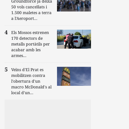
Groundforce ja deixa
50 vols cancel·lats i
1.500 maletes a terra
a l'Aeroport...
Els Mossos estrenen
170 detectors de
metalls portàtils per
acabar amb les
armes...
Veïns d'El Prat es
mobilitzen contra
l'obertura d'un
macro McDonald's al
local d'un...