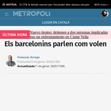
ÉS NOTÍCIA:
El CTB fa fallida marcat per l'escàndol dels abusos sexuals
BCN inverteix
LLEGIR EN CATALÀ
Passa’t al mode estalvi
Nuevo tiroteo: detienen a dos personas implicadas
ÚLTIMA HORA
tras un enfrentamiento en Ciutat Vella
Els barcelonins parlen com volen
Francesc Arroyo
Publicada
10 de gener 2025
23:30h
Actualitzada
11 de gener 2025
17:50h