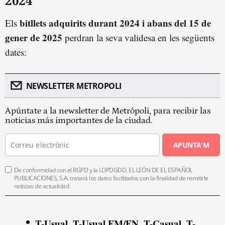
2024
bitllets adquirits durant 2024 i abans del 15 de
Els
gener de 2025
perdran la seva validesa en les següents
dates:
NEWSLETTER METROPOLI
Apúntate a la newsletter de Metrópoli, para recibir las
noticias más importantes de la ciudad.
APUNTA'M
De conformidad con el RGPD y la LOPDGDD, EL LEÓN DE EL ESPAÑOL
PUBLICACIONES, S.A. tratará los datos facilitados con la finalidad de remitirle
noticias de actualidad.
T-Usual, T-Usual FM/FN, T-Casual, T-