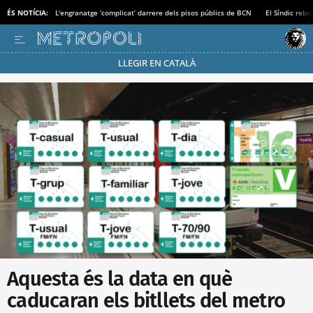
ÉS NOTÍCIA:
L'engranatge ‘complicat’ darrere dels pisos públics de BCN
El Síndic rebu
LLEGIR EN CATALÀ
Passa’t al mode estalvi
Aquesta és la data en què
caducaran els bitllets del metro