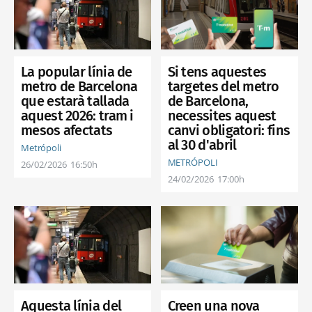
Si tens aquestes
La popular línia de
targetes del metro
metro de Barcelona
de Barcelona,
que estarà tallada
necessites aquest
aquest 2026: tram i
canvi obligatori: fins
mesos afectats
al 30 d'abril
Metrópoli
METRÓPOLI
26/02/2026
16:50h
24/02/2026
17:00h
Creen una nova
Aquesta línia del