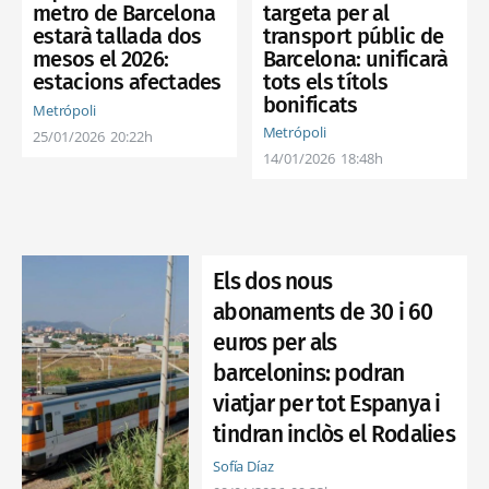
targeta per al
metro de Barcelona
transport públic de
estarà tallada dos
Barcelona: unificarà
mesos el 2026:
tots els títols
estacions afectades
bonificats
Metrópoli
Metrópoli
25/01/2026
20:22h
14/01/2026
18:48h
Els dos nous
abonaments de 30 i 60
euros per als
barcelonins: podran
viatjar per tot Espanya i
tindran inclòs el Rodalies
Sofía Díaz