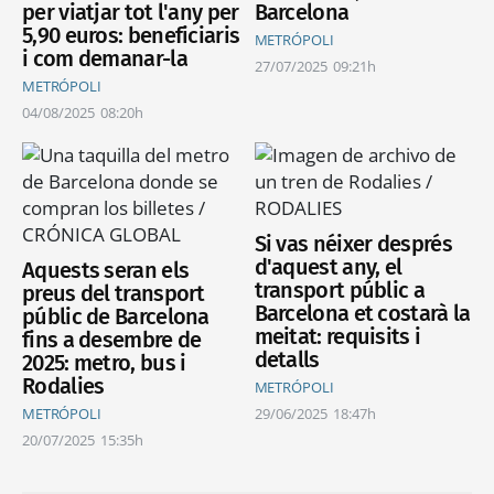
per viatjar tot l'any per
Barcelona
5,90 euros: beneficiaris
METRÓPOLI
i com demanar-la
27/07/2025
09:21h
METRÓPOLI
04/08/2025
08:20h
Si vas néixer després
d'aquest any, el
Aquests seran els
transport públic a
preus del transport
Barcelona et costarà la
públic de Barcelona
meitat: requisits i
fins a desembre de
detalls
2025: metro, bus i
Rodalies
METRÓPOLI
METRÓPOLI
29/06/2025
18:47h
20/07/2025
15:35h