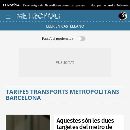
ÉS NOTÍCIA:
L'estratègia de Pisarello en plena campanya
Nou pulmó verd a Poblenou
LEER EN CASTELLANO
Passa’t al mode estalvi
TARIFES TRANSPORTS METROPOLITANS
BARCELONA
Aquestes són les dues
targetes del metro de