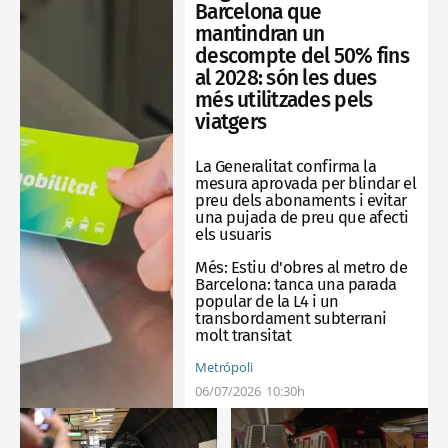
Barcelona que
mantindran un
descompte del 50% fins
al 2028: són les dues
més utilitzades pels
viatgers
La Generalitat confirma la
mesura aprovada per blindar el
preu dels abonaments i evitar
una pujada de preu que afecti
els usuaris
Més:
Estiu d'obres al metro de
Barcelona: tanca una parada
popular de la L4 i un
transbordament subterrani
molt transitat
Metrópoli
06/07/2026
10:30h