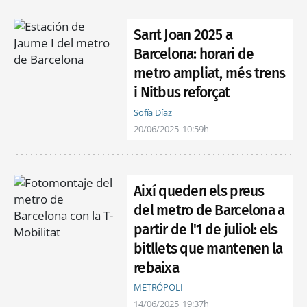
Sant Joan 2025 a
Barcelona: horari de
metro ampliat, més trens
i Nitbus reforçat
Sofía Díaz
20/06/2025
10:59h
Així queden els preus
del metro de Barcelona a
partir de l'1 de juliol: els
bitllets que mantenen la
rebaixa
METRÓPOLI
14/06/2025
19:37h