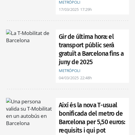
METRÓPOLI
17/03/2025
17:29h
Gir de última hora: el
transport públic serà
gratuït a Barcelona fins a
juny de 2025
METRÓPOLI
04/03/2025
22:48h
Així és la nova T-usual
bonificada del metro de
Barcelona per 5,50 euros:
requisits i qui pot