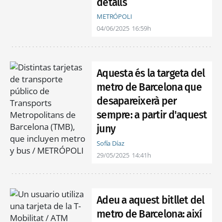
detalls
METRÓPOLI
04/06/2025
16:59h
Aquesta és la targeta del
metro de Barcelona que
desapareixerà per
sempre: a partir d'aquest
juny
Sofía Díaz
29/05/2025
14:41h
Adeu a aquest bitllet del
metro de Barcelona: així