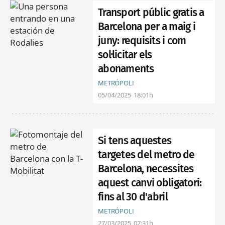
Transport públic gratis a
Barcelona per a maig i
juny: requisits i com
sol·licitar els
abonaments
METRÓPOLI
05/04/2025
18:01h
Si tens aquestes
targetes del metro de
Barcelona, necessites
aquest canvi obligatori:
fins al 30 d'abril
METRÓPOLI
27/03/2025
07:31h