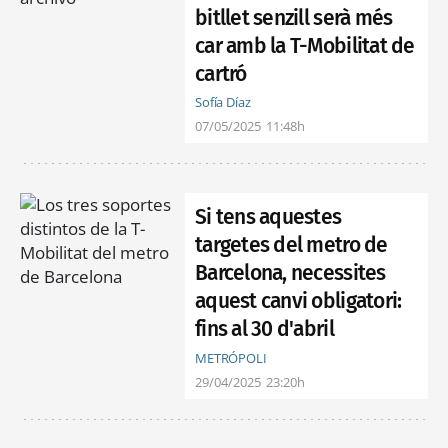
bitllet senzill serà més
car amb la T-Mobilitat de
cartró
Sofía Díaz
07/05/2025
11:48h
Si tens aquestes
targetes del metro de
Barcelona, necessites
aquest canvi obligatori:
fins al 30 d'abril
METRÓPOLI
29/04/2025
23:20h