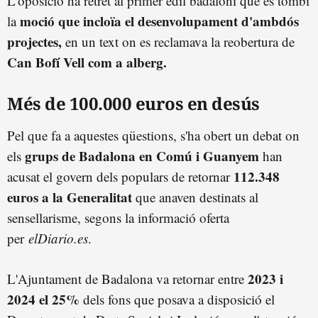
L'oposició ha retret al primer edil badaloní que es tombi
moció que incloïa el desenvolupament d'ambdós
la
projectes,
en un text on es reclamava la reobertura de
Can Bofí Vell com a alberg.
Més de 100.000 euros en desús
Pel que fa a aquestes qüestions, s'ha obert un debat on
grups de Badalona en Comú i Guanyem
els
han
112.348
acusat el govern dels populars de retornar
euros a la Generalitat
que anaven destinats al
sensellarisme, segons la informació oferta
per
elDiario.es
.
2023 i
L'Ajuntament de Badalona va retornar entre
2024 el 25%
dels fons que posava a disposició el