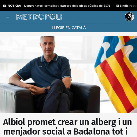
ÉS NOTÍCIA:
L'engranatge ‘complicat’ darrere dels pisos públics de BCN
El Síndic rebu
LLEGIR EN CATALÀ
Passa’t al mode estalvi
Albiol promet crear un alberg i un
menjador social a Badalona tot i