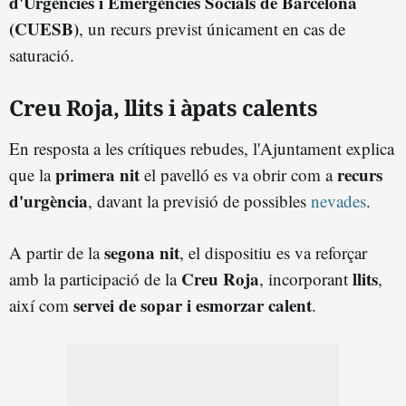
d'Urgències i Emergències Socials de Barcelona
(CUESB)
, un recurs previst únicament en cas de
saturació.
Creu Roja, llits i àpats calents
En resposta a les crítiques rebudes, l'Ajuntament explica
primera nit
recurs
que la
el pavelló es va obrir com a
d'urgència
, davant la previsió de possibles
nevades
.
segona nit
A partir de la
, el dispositiu es va reforçar
Creu Roja
llits
amb la participació de la
, incorporant
,
servei de sopar i esmorzar calent
així com
.