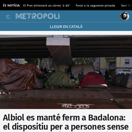
ÉS NOTÍCIA:
El Prat eliminarà un càrrec 'a dit'
Forat a la seguretat privada
Sant Bo
LLEGIR EN CATALÀ
Passa’t al mode estalvi
Albiol es manté ferm a Badalona:
el dispositiu per a persones sense