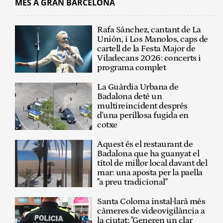
MÉS A GRAN BARCELONA
Rafa Sánchez, cantant de La
Unión, i Los Manolos, caps de
cartell de la Festa Major de
Viladecans 2026: concerts i
programa complet
La Guàrdia Urbana de
Badalona deté un
multireincident després
d'una perillosa fugida en
cotxe
Aquest és el restaurant de
Badalona que ha guanyat el
títol de millor local davant del
mar: una aposta per la paella
"a preu tradicional"
Santa Coloma instal·larà més
càmeres de videovigilància a
la ciutat: "Generen un clar