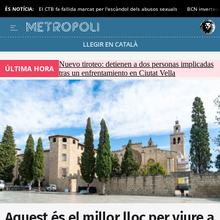
ÉS NOTÍCIA:
El CTB fa fallida marcat per l'escàndol dels abusos sexuals
BCN inverteix
LLEGIR EN CATALÀ
Passa’t al mode estalvi
Nuevo tiroteo: detienen a dos personas implicadas
ÚLTIMA HORA
tras un enfrentamiento en Ciutat Vella
Aquest és el millor lloc per viure a