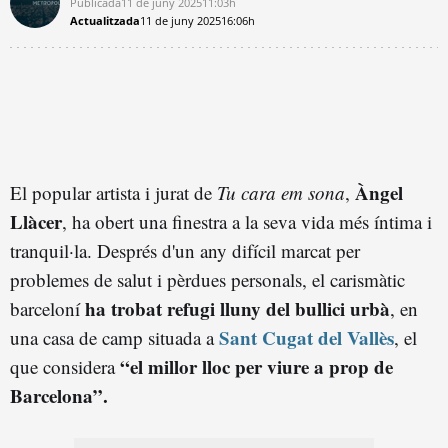
Publicada
11 de juny 2025
11:03h
Actualitzada
11 de juny 2025
16:06h
Àngel
El popular artista i jurat de
Tu cara em sona
,
Llàcer
, ha obert una finestra a la seva vida més íntima i
tranquil·la. Després d'un any difícil marcat per
problemes de salut i pèrdues personals, el carismàtic
ha trobat refugi lluny del bullici urbà
barceloní
, en
Sant Cugat del Vallès
una casa de camp situada a
, el
“el millor lloc per viure a prop de
que considera
Barcelona”.