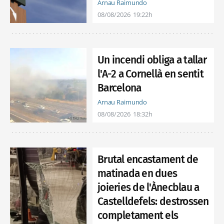
Arnau Raimundo
08/08/2026
19:22h
Un incendi obliga a tallar
l'A-2 a Cornellà en sentit
Barcelona
Arnau Raimundo
08/08/2026
18:32h
Brutal encastament de
matinada en dues
joieries de l'Ànecblau a
Castelldefels: destrossen
completament els