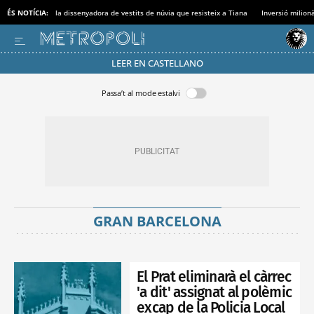
ÉS NOTÍCIA:
la dissenyadora de vestits de núvia que resisteix a Tiana
Inversió milionà
LEER EN CASTELLANO
Passa’t al mode estalvi
GRAN BARCELONA
El Prat eliminarà el càrrec
'a dit' assignat al polèmic
excap de la Policia Local