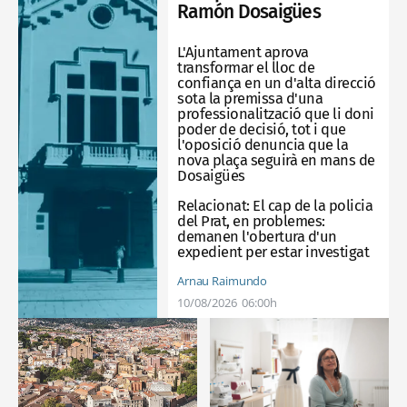
Ramón Dosaigües
L'Ajuntament aprova
transformar el lloc de
confiança en un d'alta direcció
sota la premissa d'una
professionalització que li doni
poder de decisió, tot i que
l'oposició denuncia que la
nova plaça seguirà en mans de
Dosaigües
Relacionat:
El cap de la policia
del Prat, en problemes:
demanen l'obertura d'un
expedient per estar investigat
Arnau Raimundo
10/08/2026
06:00h