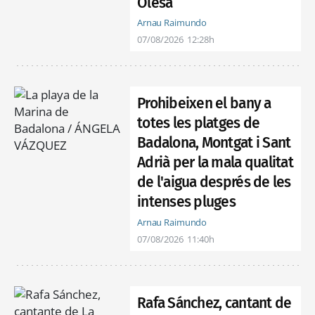
Olesa
Arnau Raimundo
07/08/2026
12:28h
Prohibeixen el bany a
totes les platges de
Badalona, Montgat i Sant
Adrià per la mala qualitat
de l'aigua després de les
intenses pluges
Arnau Raimundo
07/08/2026
11:40h
Rafa Sánchez, cantant de