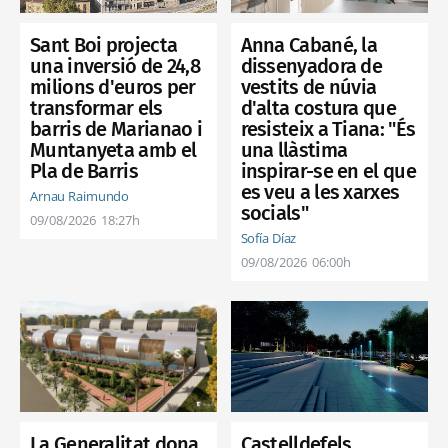
Anna Cabané, la
Sant Boi projecta
dissenyadora de
una inversió de 24,8
vestits de núvia
milions d'euros per
d'alta costura que
transformar els
resisteix a Tiana: "És
barris de Marianao i
una llàstima
Muntanyeta amb el
inspirar-se en el que
Pla de Barris
es veu a les xarxes
Arnau Raimundo
socials"
09/08/2026
18:27h
Sofía Díaz
09/08/2026
06:00h
Castelldefels
La Generalitat dona