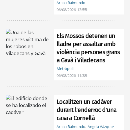
Arnau Raimundo
06/08/2026
13:55h
Els Mossos detenen un
lladre per assaltar amb
violència persones grans
a Gavà i Viladecans
Metrópoli
06/08/2026
11:38h
Localitzen un cadàver
durant l'enderroc d'una
casa a Cornellà
Arnau Raimundo
Ángela Vázquez