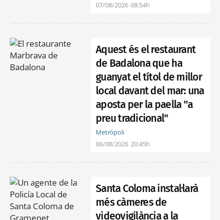
07/08/2026
08:54h
Aquest és el restaurant
de Badalona que ha
guanyat el títol de millor
local davant del mar: una
aposta per la paella "a
preu tradicional"
Metrópoli
06/08/2026
20:45h
Santa Coloma instal·larà
més càmeres de
videovigilància a la