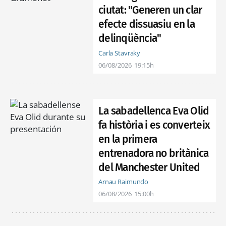
ciutat: "Generen un clar
efecte dissuasiu en la
delinqüència"
Carla Stavraky
06/08/2026
19:15h
La sabadellenca Eva Olid
fa història i es converteix
en la primera
entrenadora no britànica
del Manchester United
Arnau Raimundo
06/08/2026
15:00h