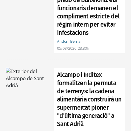
presó de Barcelona: els
funcionaris demanen el
compliment estricte del
règim intern per evitar
infestacions
Andoni Berná
05/08/2026
23:30h
Alcampo i Inditex
formalitzen la permuta
de terrenys: la cadena
alimentària construirà un
supermercat pioner
"d'última generació" a
Sant Adrià