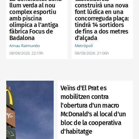
construirà una nova
llum verda al nou
font lúdica en una
complex esportiu
concorreguda plaça:
amb piscina
tindrà 14 sortidors
olímpica a l'antiga
de fins a dos metres
fàbrica Focus de
d'alçada
Badalona
Metrópoli
Arnau Raimundo
08/08/2026
21:06h
08/08/2026
22:19h
Veïns d'El Prat es
mobilitzen contra
l'obertura d'un macro
McDonald's al local d'un
bloc de la cooperativa
d'habitatge