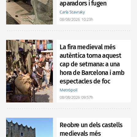
aparadors i fugen
Carla Stavraky
08/08/2026
10:23h
La fira medieval més
autèntica torna aquest
cap de setmana: a una
hora de Barcelona i amb
espectacles de foc
Metrópoli
08/08/2026
09:57h
Reobre un dels castells
medievals més