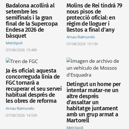
Badalona acollirà al
Molins de Rei tindrà 79
setembre les
nous pisos de
semifinals i la gran
protecció oficial: en
final de la Supercopa
règim de lloguer i
Endesa 2026 de
llestos a final d'any
bàsquet
Arnau Raimundo
Metrópoli
07/08/2026
15:13h
07/08/2026
15:48h
Ja és oficial: aquesta
concorreguda línia de
FGC tornarà a
Detingut un home per
recuperar el seu servei
intentar matar-ne un
habitual després de
altre després
les obres de reforma
d'assaltar un
habitatge juntament
Arnau Raimundo
amb un grup armat a
07/08/2026
14:53h
Martorell
Metrópoli