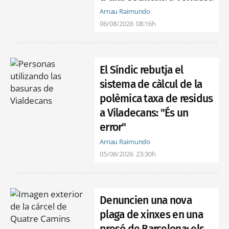
Arnau Raimundo
06/08/2026
08:16h
El Síndic rebutja el
sistema de càlcul de la
polèmica taxa de residus
a Viladecans: "És un
error"
Arnau Raimundo
05/08/2026
23:30h
Denuncien una nova
plaga de xinxes en una