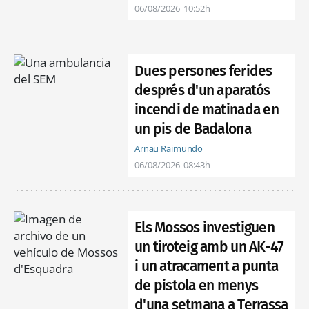
06/08/2026
10:52h
Dues persones ferides
després d'un aparatós
incendi de matinada en
un pis de Badalona
Arnau Raimundo
06/08/2026
08:43h
Els Mossos investiguen
un tiroteig amb un AK-47
i un atracament a punta
de pistola en menys
d'una setmana a Terrassa