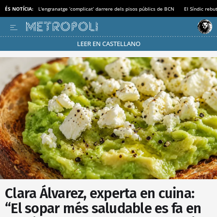
ÉS NOTÍCIA:
L'engranatge ‘complicat’ darrere dels pisos públics de BCN
El Síndic rebu
LEER EN CASTELLANO
Passa’t al mode estalvi
Clara Álvarez, experta en cuina:
“El sopar més saludable es fa en