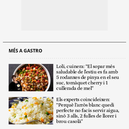
MÉS A GASTRO
Loli, cuinera: “El sopar més
saludable de l'estiu es fa amb
5 rodanxes de pinya en el seu
suc, tomàquet cherry i 1
cullerada de mel”
Els experts coincideixen:
“Perquè l’arròs blanc quedi
perfecte no facis servir aigua,
sinó 3 alls, 2 fulles de llorer i
brou casolà”