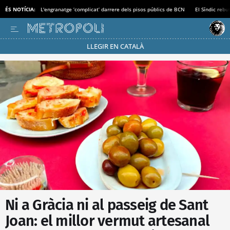
ÉS NOTÍCIA:
L'engranatge ‘complicat’ darrere dels pisos públics de BCN
El Síndic rebu
LLEGIR EN CATALÀ
Passa’t al mode estalvi
Ni a Gràcia ni al passeig de Sant
Joan: el millor vermut artesanal