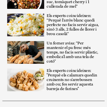
suc, tomàquet cherry i 1
cullerada de mel”
Els experts coincideixen:
“Perquè l’arròs blanc quedi
perfecte no facis servir aigua,
sinó 3 alls, 2 fulles de llorer i
brou casolà”
Un forner avisa: “Per
mantenir el pa fresc més
temps, no facis servir plàstic,
embolica'l amb una tela de
cotó”
Els experts coincideixen:
"Perquè els calamars quedin
cruixents no s'arrebossen
amb ou; fes servir aquesta
barreja de farines"