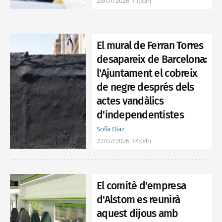
23/07/2026
11:33h
El mural de Ferran Torres
desapareix de Barcelona:
l'Ajuntament el cobreix
de negre després dels
actes vandàlics
d'independentistes
Sofía Díaz
22/07/2026
14:04h
El comitè d'empresa
d'Alstom es reunirà
aquest dijous amb