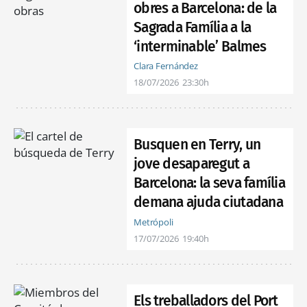
obres a Barcelona: de la
Sagrada Família a la
‘interminable’ Balmes
Clara Fernández
18/07/2026
23:30h
Busquen en Terry, un
jove desaparegut a
Barcelona: la seva família
demana ajuda ciutadana
Metrópoli
17/07/2026
19:40h
Els treballadors del Port