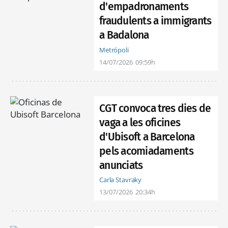
d'empadronaments
fraudulents a immigrants
a Badalona
Metrópoli
14/07/2026
09:59h
CGT convoca tres dies de
vaga a les oficines
d'Ubisoft a Barcelona
pels acomiadaments
anunciats
Carla Stavraky
13/07/2026
20:34h