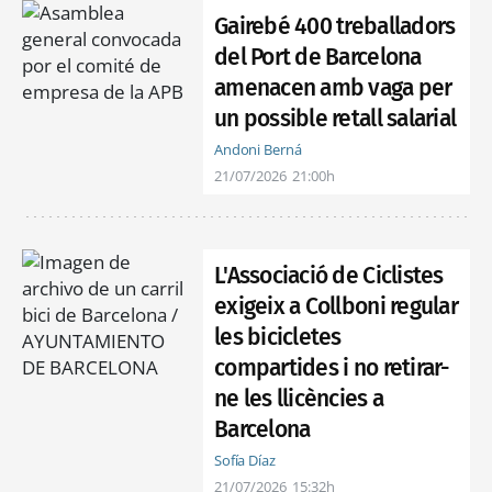
Gairebé 400 treballadors
del Port de Barcelona
amenacen amb vaga per
un possible retall salarial
Andoni Berná
21/07/2026
21:00h
L'Associació de Ciclistes
exigeix a Collboni regular
les bicicletes
compartides i no retirar-
ne les llicències a
Barcelona
Sofía Díaz
21/07/2026
15:32h