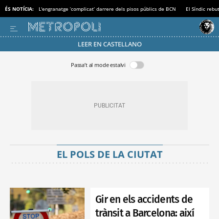
ÉS NOTÍCIA:
L'engranatge ‘complicat’ darrere dels pisos públics de BCN
El Síndic rebu
LEER EN CASTELLANO
Passa’t al mode estalvi
EL POLS DE LA CIUTAT
Gir en els accidents de
trànsit a Barcelona: així