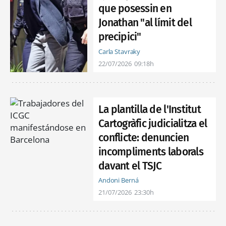
que posessin en
Jonathan "al límit del
precipici"
Carla Stavraky
22/07/2026
09:18h
La plantilla de l'Institut
Cartogràfic judicialitza el
conflicte: denuncien
incompliments laborals
davant el TSJC
Andoni Berná
21/07/2026
23:30h