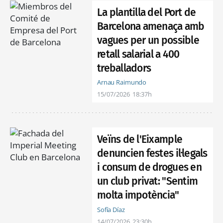
La plantilla del Port de
Barcelona amenaça amb
vagues per un possible
retall salarial a 400
treballadors
Arnau Raimundo
15/07/2026
18:37h
Veïns de l'Eixample
denuncien festes il·legals
i consum de drogues en
un club privat: "Sentim
molta impotència"
Sofía Díaz
14/07/2026
23:30h