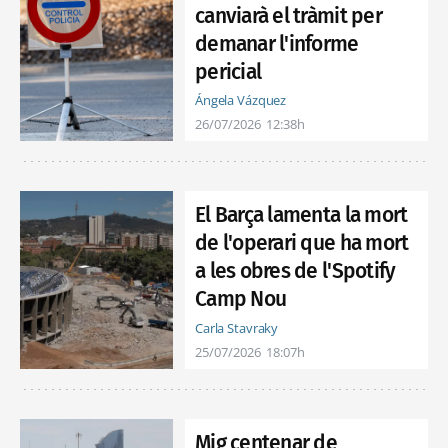
canviarà el tràmit per
demanar l'informe
pericial
Ángela Vázquez
26/07/2026
12:38h
El Barça lamenta la mort
de l'operari que ha mort
a les obres de l'Spotify
Camp Nou
Carla Stavraky
25/07/2026
18:07h
Mig centenar de