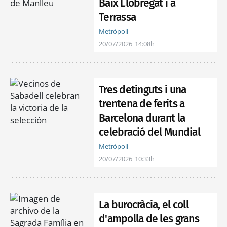
Baix Llobregat i a
Terrassa
Metrópoli
20/07/2026
14:08h
Tres detinguts i una
trentena de ferits a
Barcelona durant la
celebració del Mundial
Metrópoli
20/07/2026
10:33h
La burocràcia, el coll
d'ampolla de les grans