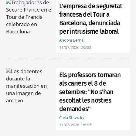
L'empresa de seguretat
francesa del Tour a
Barcelona, denunciada
per intrusisme laboral
Andoni Berná
11/07/2026
23:30h
Els professors tornaran
als carrers el 8 de
setembre: "No s'han
escoltat les nostres
demandes"
Carla Stavraky
11/07/2026
18:22h