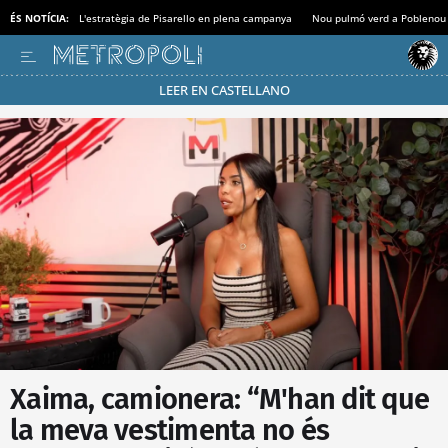
ÉS NOTÍCIA:
L'estratègia de Pisarello en plena campanya
Nou pulmó verd a Poblenou
LEER EN CASTELLANO
Passa’t al mode estalvi
Xaima, camionera: “M'han dit que
la meva vestimenta no és