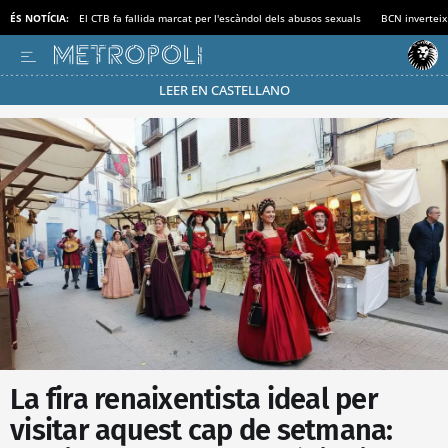
ÉS NOTÍCIA:
El CTB fa fallida marcat per l'escàndol dels abusos sexuals
BCN inverteix
LEER EN CASTELLANO
Passa’t al mode estalvi
La fira renaixentista ideal per
visitar aquest cap de setmana: