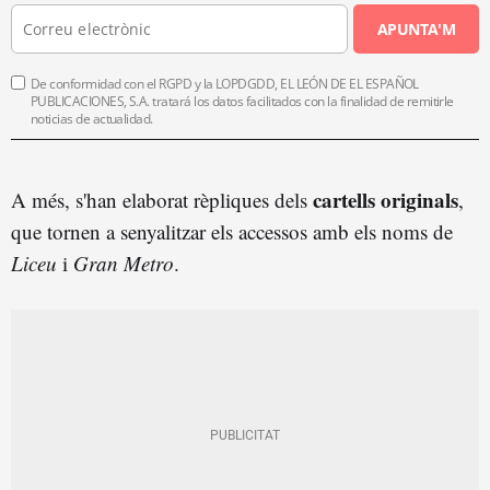
APUNTA'M
De conformidad con el RGPD y la LOPDGDD, EL LEÓN DE EL ESPAÑOL
PUBLICACIONES, S.A. tratará los datos facilitados con la finalidad de remitirle
noticias de actualidad.
cartells originals
A més, s'han elaborat rèpliques dels
,
que tornen a senyalitzar els accessos amb els noms de
Liceu
i
Gran Metro
.