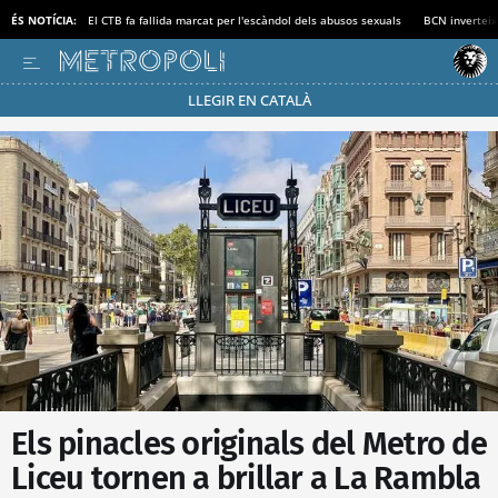
ÉS NOTÍCIA:
El CTB fa fallida marcat per l'escàndol dels abusos sexuals
BCN inverteix
LLEGIR EN CATALÀ
Passa’t al mode estalvi
Els pinacles originals del Metro de
Liceu tornen a brillar a La Rambla