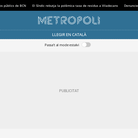
sos públics de BCN
El Síndic rebutja la polèmica taxa de residus a Viladecans
Denuncie
LLEGIR EN CATALÀ
Passa’t al mode estalvi