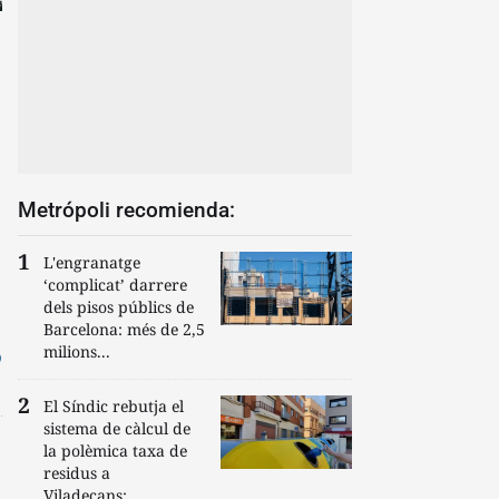
Metrópoli recomienda:
L'engranatge
‘complicat’ darrere
dels pisos públics de
Barcelona: més de 2,5
milions...
ó
El Síndic rebutja el
sistema de càlcul de
la polèmica taxa de
residus a
Viladecans:...