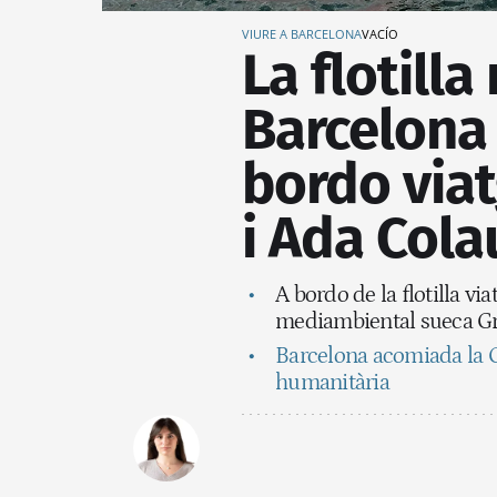
VIURE A BARCELONA
VACÍO
La flotill
Barcelona 
bordo via
i Ada Cola
A bordo de la flotilla vi
mediambiental sueca Gre
Barcelona acomiada la G
humanitària