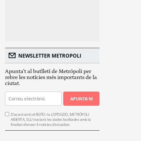
NEWSLETTER METROPOLI
Apunta’t al butlletí de Metrópoli per
rebre les notícies més importants de la
ciutat.
APUNTA'M
D’acord amb el RGPD i la LOPDGDD, METRÓPOLI
ABIERTA, SLU tractarà les dades facilitades amb la
finalitat d’enviar-li notícies d’actualitat.