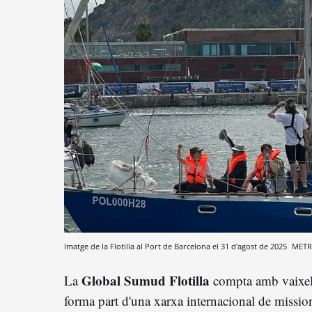
Imatge de la Flotilla al Port de Barcelona el 31 d'agost de 2025
METR
Global Sumud Flotilla
La
compta amb vaixells
forma part d'una xarxa internacional de mission