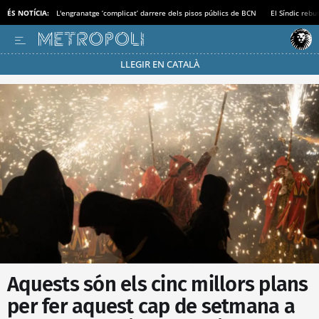
ÉS NOTÍCIA:
L'engranatge ‘complicat’ darrere dels pisos públics de BCN
El Síndic rebu
LLEGIR EN CATALÀ
Passa’t al mode estalvi
Aquests són els cinc millors plans
per fer aquest cap de setmana a