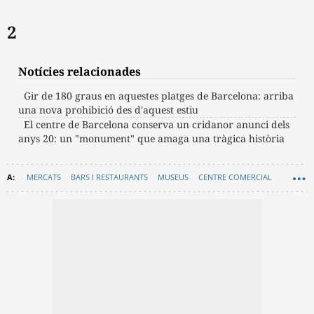
2
Notícies relacionades
Gir de 180 graus en aquestes platges de Barcelona: arriba
una nova prohibició des d'aquest estiu
El centre de Barcelona conserva un cridanor anunci dels
anys 20: un "monument" que amaga una tràgica història
MERCATS
BARS I RESTAURANTS
MUSEUS
CENTRE COMERCIAL
PLANS
RECOMANACIONS
HORARIS MUSEUS
GRAN BARCELONA
SANT BOI DE LLOBREGAT
CULTURA