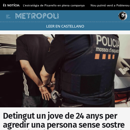
ÉS NOTÍCIA:
L'estratègia de Pisarello en plena campanya
Nou pulmó verd a Poblenou
LEER EN CASTELLANO
Passa’t al mode estalvi
Detingut un jove de 24 anys per
agredir una persona sense sostre