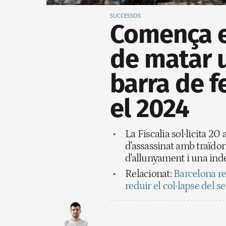
SUCCESSOS
Comença el
de matar 
barra de f
el 2024
La Fiscalia sol·licita 2
d'assassinat amb traïdori
d'allunyament i una in
Relacionat:
Barcelona re
reduir el col·lapse del se