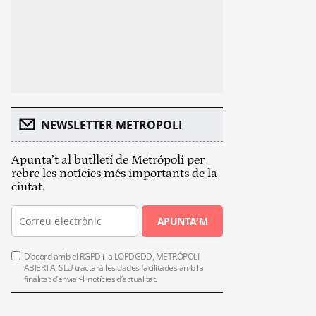
NEWSLETTER METROPOLI
Apunta’t al butlletí de Metrópoli per
rebre les notícies més importants de la
ciutat.
APUNTA'M
D’acord amb el RGPD i la LOPDGDD, METRÓPOLI
ABIERTA, SLU tractarà les dades facilitades amb la
finalitat d’enviar-li notícies d’actualitat.