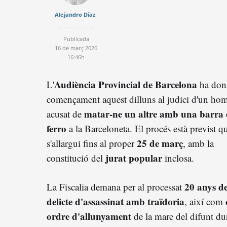
Alejandro Díaz
Publicada
16 de març 2026
16:46h
Audiència Provincial de Barcelona
L'
ha don
començament aquest dilluns al judici d'un ho
matar-ne un altre amb una barra 
acusat de
ferro
a la Barceloneta. El procés està previst q
25 de març
s'allargui fins al proper
, amb la
jurat popular
constitució del
inclosa.
20 anys d
La Fiscalia demana per al processat
delicte d'assassinat amb traïdoria
, així com
ordre d'allunyament
de la mare del difunt du