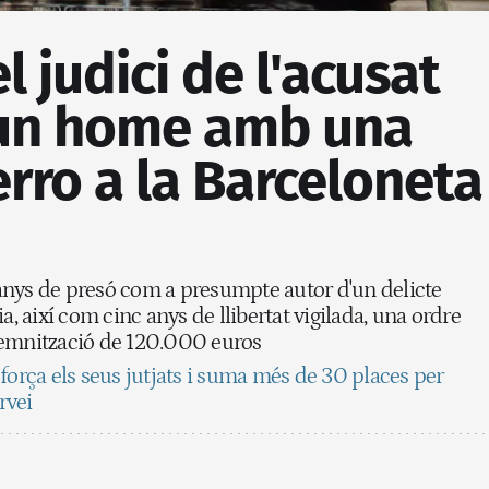
 judici de l'acusat
un home amb una
erro a la Barceloneta
0 anys de presó com a presumpte autor d'un delicte
a, així com cinc anys de llibertat vigilada, una ordre
demnització de 120.000 euros
força els seus jutjats i suma més de 30 places per
rvei