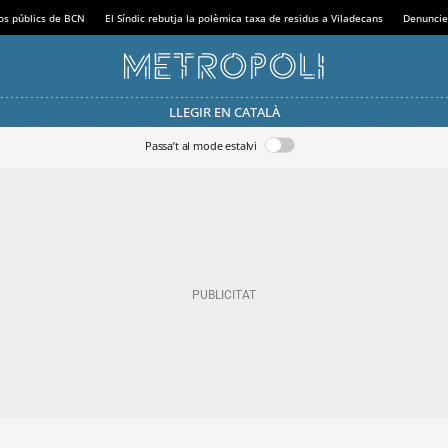
sos públics de BCN
El Síndic rebutja la polèmica taxa de residus a Viladecans
Denuncie
LLEGIR EN CATALÀ
Passa’t al mode estalvi