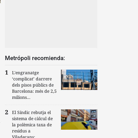
Metrópoli recomienda:
L'engranatge
‘complicat’ darrere
dels pisos públics de
Barcelona: més de 2,5
milions...
El Síndic rebutja el
sistema de càlcul de
la polèmica taxa de
residus a
Viladecans:...