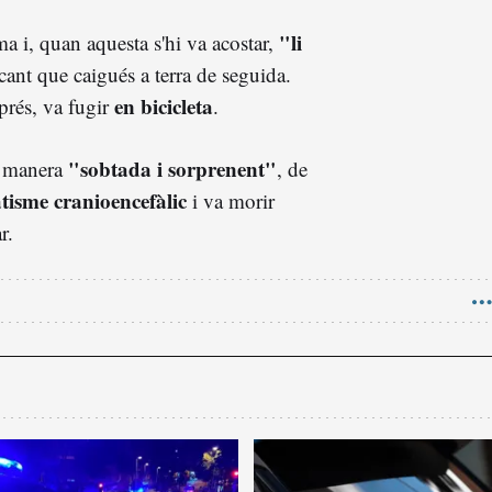
"li
ma i, quan aquesta s'hi va acostar,
cant que caigués a terra de seguida.
en bicicleta
prés, va fugir
.
"sobtada i sorprenent"
de manera
, de
tisme cranioencefàlic
i va morir
r.