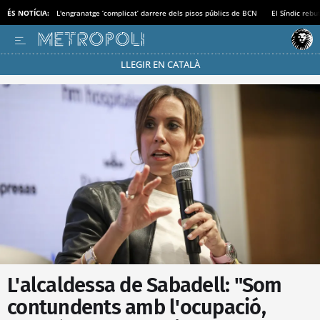
ÉS NOTÍCIA:
L'engranatge ‘complicat’ darrere dels pisos públics de BCN
El Síndic rebu
LLEGIR EN CATALÀ
Passa’t al mode estalvi
L'alcaldessa de Sabadell: "Som
contundents amb l'ocupació,